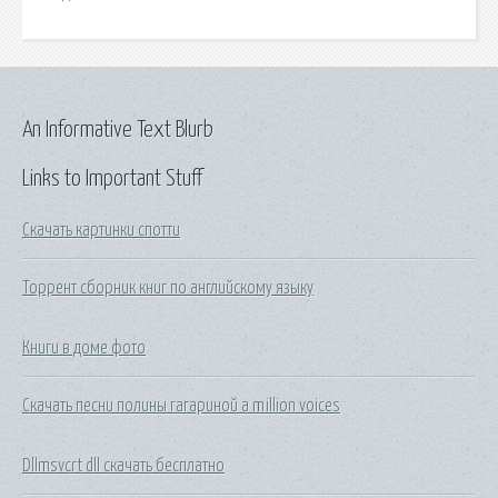
An Informative Text Blurb
Links to Important Stuff
Скачать картинки спотти
Торрент сборник книг по английскому языку
Книги в доме фото
Скачать песни полины гагариной a million voices
Dllmsvcrt dll скачать бесплатно