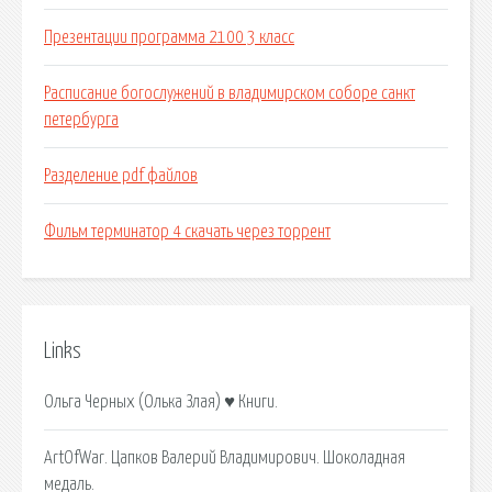
Презентации программа 2100 3 класс
Расписание богослужений в владимирском соборе санкт
петербурга
Разделение pdf файлов
Фильм терминатор 4 скачать через торрент
Links
Ольга Черных (Олька Злая) ♥ Книги.
ArtOfWar. Цапков Валерий Владимирович. Шоколадная
медаль.