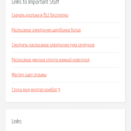
Links to Important Stuff
Скачать эротика в fb2 бесплатно
Расписание электричек щербинка битца
Смотреть расписание электричек тула серпухов
Расписание дворца спорта нижний новгород
Мастер сьют отзывы
Стори мод мортал комбат 9
Links