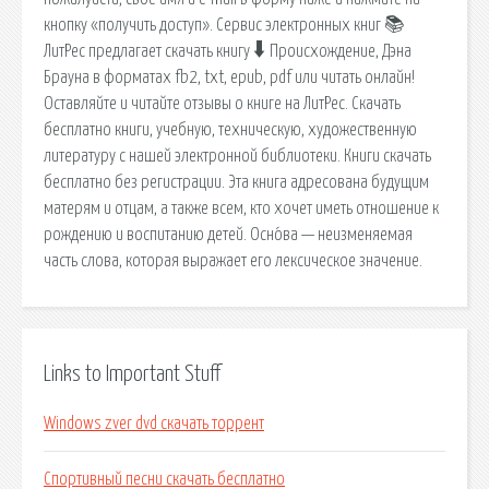
кнопку «получить доступ». Сервис электронных книг 📚
ЛитРес предлагает скачать книгу 🠳 Происхождение, Дэна
Брауна в форматах fb2, txt, epub, pdf или читать онлайн!
Оставляйте и читайте отзывы о книге на ЛитРес. Скачать
бесплатно книги, учебную, техническую, художественную
литературу с нашей электронной библиотеки. Книги скачать
бесплатно без регистрации. Эта книга адресована будущим
матерям и отцам, а также всем, кто хочет иметь отношение к
рождению и воспитанию детей. Осно́ва — неизменяемая
часть слова, которая выражает его лексическое значение.
Links to Important Stuff
Windows zver dvd скачать торрент
Спортивный песни скачать бесплатно