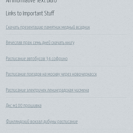
An Informative Text Blurb
Links to Important Stuff
Скачать презентацию памятник медный всадник
Вячеслав прах семь дней скачать книгу
Расписание автобусов 34 софрино
Расписание поездов на москву через новочеркасск
Расписание электричек ленинградская чисмена
Днс м100 прошивка
Финляндский вокзал дибуны расписание