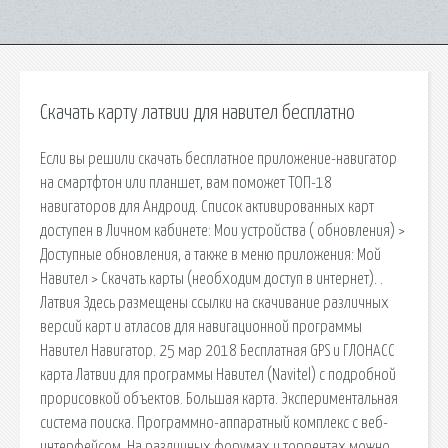
Скачать карту латвии для навител бесплатно
Если вы решили скачать бесплатное приложение-навигатор
на смартфтон или планшет, вам поможет ТОП-18
навигаторов для Андроид. Список активированных карт
доступен в Личном кабинете: Мои устройства ( обновления) >
Доступные обновления, а также в меню приложения: Мой
Навител > Скачать карты (необходим доступ в интернет). .
Латвия Здесь размещены ссылки на скачивание различных
версий карт и атласов для навигационной программы
Навител Навигатор. 25 мар 2018 Бесплатная GPS и ГЛОНАСС
карта Латвии для программы Навител (Navitel) с подробной
прорисовкой объектов. Большая карта. Экспериментальная
система поиска. Программно-аппаратный комплекс с веб-
интерфейсом. На различных форумах и торрентах можно