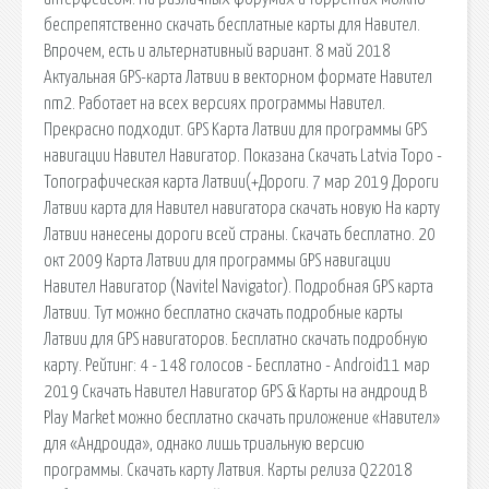
беспрепятственно скачать бесплатные карты для Навител.
Впрочем, есть и альтернативный вариант. 8 май 2018
Актуальная GPS-карта Латвии в векторном формате Навител
nm2. Работает на всех версиях программы Навител.
Прекрасно подходит. GPS Kарта Латвии для программы GPS
навигации Навител Навигатор. Показана Скачать Latvia Topo -
Топографическая карта Латвии(+Дороги. 7 мар 2019 Дороги
Латвии карта для Навител навигатора скачать новую На карту
Латвии нанесены дороги всей страны. Скачать бесплатно. 20
окт 2009 Карта Латвии для программы GPS навигации
Навител Навигатор (Navitel Navigator). Подробная GPS карта
Латвии. Тут можно бесплатно скачать подробные карты
Латвии для GPS навигаторов. Бесплатно скачать подробную
карту. Рейтинг: 4 - 148 голосов - Бесплатно - Android11 мар
2019 Скачать Навител Навигатор GPS & Карты на андроид В
Play Market можно бесплатно скачать приложение «Навител»
для «Андроида», однако лишь триальную версию
программы. Скачать карту Латвия. Карты релиза Q22018