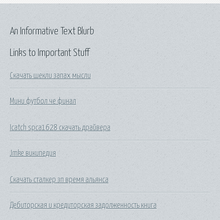
An Informative Text Blurb
Links to Important Stuff
Скачать шекли запах мысли
Мини футбол че финал
Icatch spca1628 скачать драйвера
Jmke википедия
Скачать сталкер зп время альянса
Дебиторская и кредиторская задолженность книга