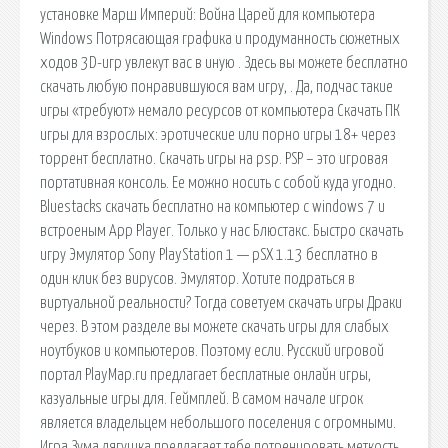
установке Марш Империй: Война Царей для компьютера
Windows Потрясающая графика и продуманность сюжетных
ходов 3D-игр увлекут вас в иную . Здесь вы можете бесплатно
скачать любую понравившуюся вам игру, . Да, подчас такие
игры «требуют» немало ресурсов от компьютера Скачать ПК
игры для взрослых: эротические или порно игры 18+ через
торрент бесплатно. Скачать игры на psp. PSP – это игровая
портативная консоль. Ее можно носить с собой куда угодно.
Bluestacks скачать бесплатно на компьютер с windows 7 и
встроеным App Player. Только у нас Блюстакс. Быстро скачать
игру Эмулятор Sony PlayStation 1 — pSX 1.13 бесплатно в
один клик без вирусов. Эмулятор. Хотите подраться в
виртуальной реальности? Тогда советуем скачать игры Драки
через. В этом разделе вы можете скачать игры для слабых
ноутбуков и компьютеров. Поэтому если. Русский игровой
портал PlayMap.ru предлагает бесплатные онлайн игры,
казуальные игры для. Геймплей. В самом начале игрок
является владельцем небольшого поселения с огромными.
Игра Зума лягушка предлагает тебе потренировать меткость,