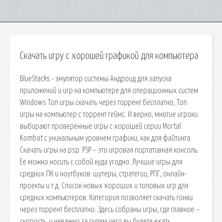
Скачать игру с хорошей графикой для компьютера
BlueStacks - эмулятор системы Андроид для запуска
приложений и игр на компьютере для операционных систем
Windows Топ игры скачать через торрент бесплатно, Топ
игры на компьютер с торрент геймс. И верно, многие игроки
выбирают проверенные игры с хорошей серии Mortal
Kombat с уникальным уровнем графики, как для файтинга.
Скачать игры на psp. PSP – это игровая портативная консоль.
Ее можно носить с собой куда угодно. Лучшие игры для
средних ПК и ноутбуков: шутеры, стратегии, РПГ, онлайн-
проекты и т.д. Список новых хороших и топовых игр для
средних компьютеров. Категория позволяет скачать гонки
через торрент бесплатно. Здесь собраны игры, где главное –
скорость, и неважно за рулем чего вы будете ехать