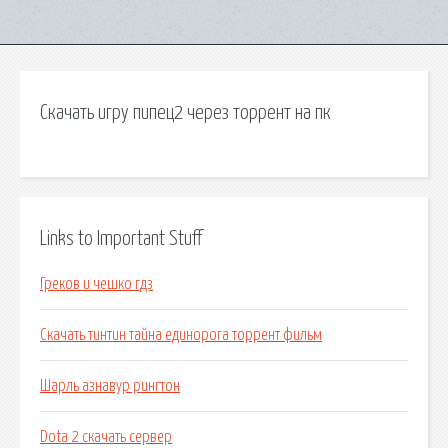
Скачать игру пипец2 через торрент на пк
Links to Important Stuff
Греков и чешко гдз
Скачать тинтин тайна единорога торрент фильм
Шарль азнавур рингтон
Dota 2 скачать сервер