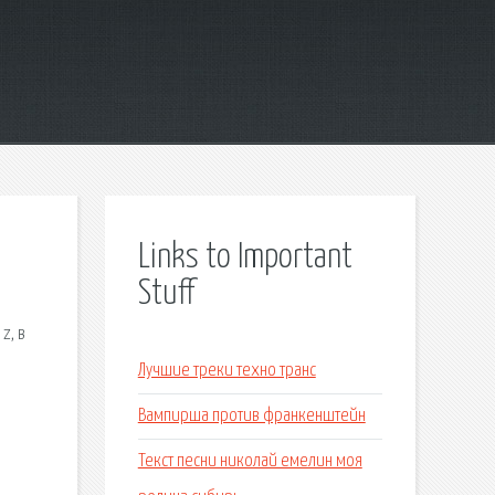
Links to Important
Stuff
z, в
Лучшие треки техно транс
Вампирша против франкенштейн
Текст песни николай емелин моя