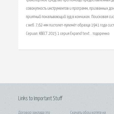
транспортное средство при помощи предоставленных д
совокупность инструментов и программ, призванных до
приятный покалывающий зуд в кончиках. Поисковая си
с веб. 7,62-мм пистолет-пулемёт образца 1941 года си
Сериал: КВЕСТ 2015 1 серия Expand text… тодоренко.
Links to Important Stuff
Договор заклада это
Скачать обои котята на