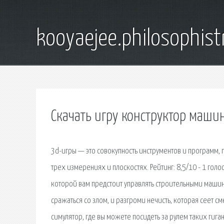
kooyaejee.philosophist
Скачать игру конструктор маши
3d-игры — это совокупность инструментов и программ, 
трех измерениях и плоскостях. Рейтинг: 8,5/10 - 1 гол
которой вам предстоит управлять строительными маши
сражаться со злом, и разгроми нечисть, которая сеет 
симулятор, где вы можете посидеть за рулем таких гига