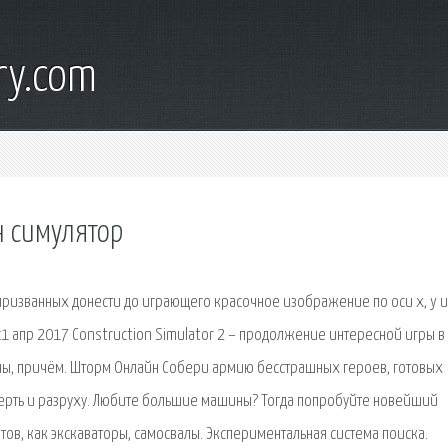
ry.com
н симулятор
призванных донести до играющего красочное изображение по оси x, y и 
ос1 апр 2017 Construction Simulator 2 – продолжение интересной игры в
ны, причём. Шторм Онлайн Собери армию бесстрашных героев, готовых
смерть и разруху. Любите большие машины? Тогда попробуйте новейший
нтов, как экскаваторы, самосвалы. Экспериментальная система поиска.