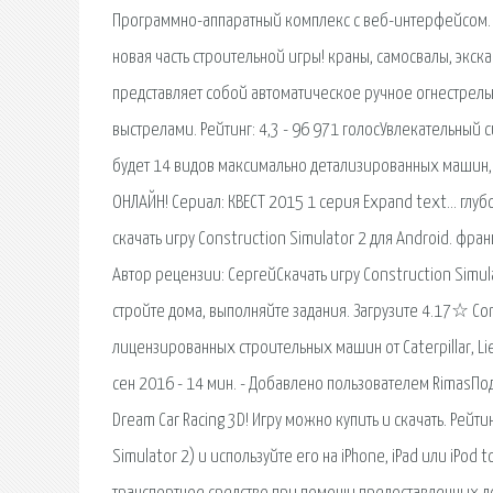
Программно-аппаратный комплекс с веб-интерфейсом. Рей
новая часть строительной игры! краны, самосвалы, экс
представляет собой автоматическое ручное огнестрел
выстрелами. Рейтинг: 4,3 - 96 971 голосУвлекательны
будет 14 видов максимально детализированных машин, С
ОНЛАЙН! Сериал: КВЕСТ 2015 1 серия Expand text… глуб
скачать игру Construction Simulator 2 для Android. фр
Автор рецензии: СергейСкачать игру Construction Simu
стройте дома, выполняйте задания. Загрузите 4.17☆ Con
лицензированных строительных машин от Caterpillar, Liebh
сен 2016 - 14 мин. - Добавлено пользователем RimasПод
Dream Car Racing 3D! Игру можно купить и скачать. Рейтин
Simulator 2) и используйте его на iPhone, iPad или iPod