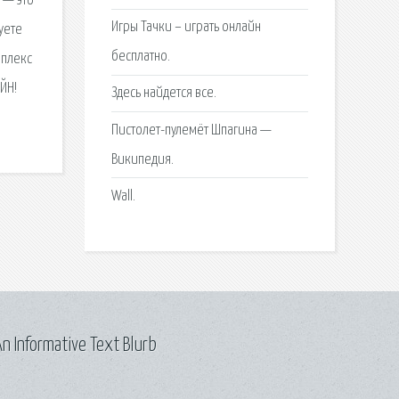
 — это
Игры Тачки – играть онлайн
уете
бесплатно.
мплекс
ЙН!
Здесь найдется все.
Пистолет-пулемёт Шпагина —
Википедия.
Wall.
n Informative Text Blurb