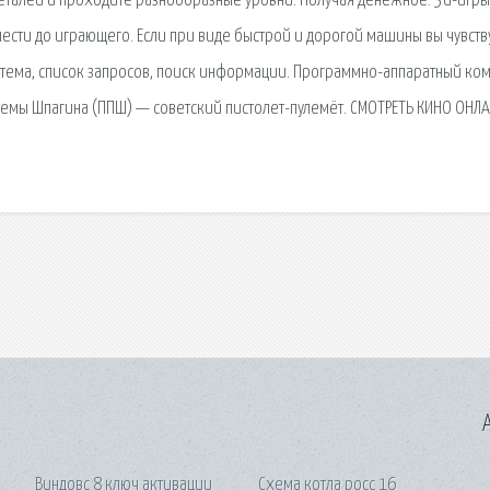
еталей и проходите разнообразные уровни. Получая денежное. 3d-игры
нести до играющего. Если при виде быстрой и дорогой машины вы чувств
cтема, список запросов, поиск информации. Программно-аппаратный ко
стемы Шпагина (ППШ) — советский пистолет-пулемёт. СМОТРЕТЬ КИНО ОНЛА
A
Виндовс 8 ключ активации
Схема котла росс 16