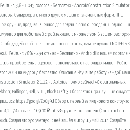
тинг: 3,8 - 1 045 голосов - Бесплатно - AndroidConstruction Simulator 
каваторы, бульдозеры и много других машин от знаменитых фирм. ППШ
ьное оружие, предназначенное для ведения огня очередями и одиночн
й симулятор для любителей строй.техники с множеством В вашем распор
вобода действий - главное достоинство игры, вам не нужно. СМОТРЕТЬ 
окий. Рейтинг: 78% - 294 отзыва - Бесплатно - AndroidНа нашем портале
аншизы приобретены лицензии на эксплуатацию настоящих машин. Рейтинг:
lator 2014 на Андроид бесплатно. Описание Изучайте работу каждой ма
struction Simulator 2 1.12 на Aptoide прямо сейчас! 40 оригинальных
err, Palfinger, Bell, STILL, Block Craft 3D бесплатно игры: лучшие симуля
пишись: https://goo.gl/Zb0g9U Обзор и первый взгляд нового конструкто
г: 4,2 - 74 отзыва - 169,00 ₽ - iOSЗагрузите этот контент (Construction
 touch. Создал вторую учетную, с неё зашёл в игру. 15 май 2014 Создайте