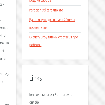
родина сибирь
2 -
Partition sd card что это
Русская культура начала 20 века
ыми
презентация
яжении
КИНО
Скачать игру титаны стратегия про
 можно
роботов
 4 -
шины,
тор. 25
Links
ра
Бесплатные игры 3D — играть
онлайн.