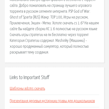
сайта. Добро пожаловать на страницу лучшего игрового
торрента в русском сегменте интернета. PSP God of War:
Ghost of Sparta (RUS) Жанр: TOP 100, Игры на русском,
Приключения, Экшен • Метки: Хотите скачать cs 1.6? На нашем
сайте Вы найдете сборки КС 1.6 полностью на русском языке
Скачать игры стратегии на пк бесплатно через торрент
Категория Стратегии содержит. Mashinky (Машинки) -
хорошо продуманный симулятор, который полностью
раскрывает тему создания.
Links to Important Stuff
Шаблоны adcms скачать
Презентация деревья кустарники травы для дошкольников