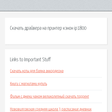
Скачать драйвера на принтер кэнон ip1800
Links to Important Stuff
Скачать ноты для баяна аккордеона
Книги с магнитами купить
Фильм с джеки чаном великолепный скачать торрент
Нововилговская средняя школа 3 расписание дневник