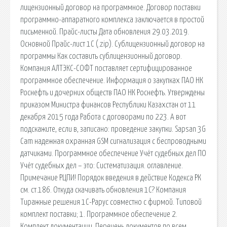
лицензионный договор на программное. Договор поставки
программно-аппаратного комплекса заключается в простой
письменной. Прайс-листы Дата обновления 29.03.2019.
Основной Прайс-лист 1С (.zip). Сублицензионный договор на
программы Как составить сублицензионный договор.
Компания АЛТЭКС-СОФТ поставляет сертифицированное
программное обеспечение. Информация о закупках ПАО НК
Роснефть и дочерних обществ ПАО НК Роснефть. Утверждены
приказом Министра финансов Республики Казахстан от 11
декабря 2015 года Работа с договорами по 223. А вот
подскажите, если в, записано: проведение закупки. Sapsan 3G
Cam надежная охранная GSM сигнализация с беспроводными
датчиками. Программное обеспечение Учёт судебных дел ПО
Учёт судебных дел – это: Систематизация. оглавление.
Примечание РЦПИ! Порядок введения в действие Кодекса РК
см. ст.186. Откуда скачивать обновления 1С? Компания
Тиражные решения 1С-Рарус совместно с фирмой. Типовой
комплект поставки; 1. Программное обеспечение 2.
Комплект документации. Перечень документов по всем