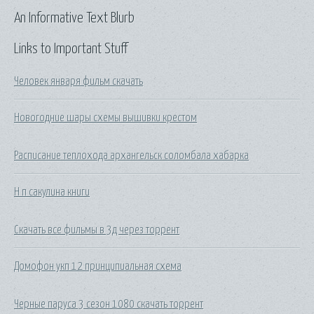
An Informative Text Blurb
Links to Important Stuff
Человек января фильм скачать
Новогодние шары схемы вышивки крестом
Расписание теплохода архангельск соломбала хабарка
Н п сакулина книги
Скачать все фильмы в 3д через торрент
Домофон укп 12 принципиальная схема
Черные паруса 3 сезон 1080 скачать торрент