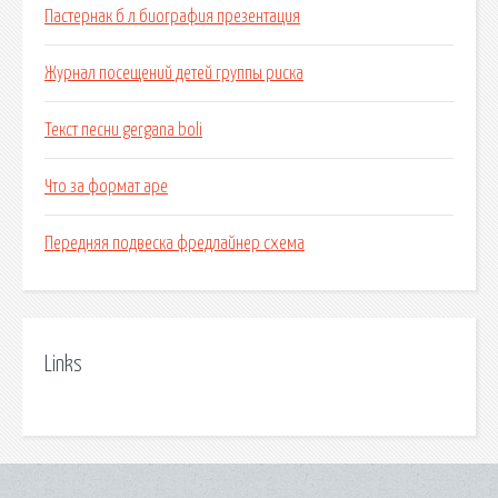
Пастернак б л биография презентация
Журнал посещений детей группы риска
Текст песни gergana boli
Что за формат ape
Передняя подвеска фредлайнер схема
Links