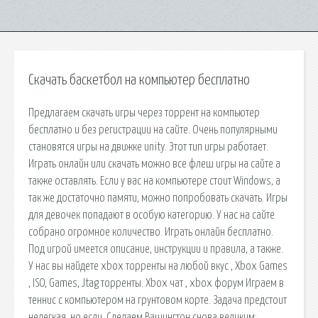
Скачать баскетбол на компьютер бесплатно
Предлагаем скачать игры через торрент на компьютер
бесплатно и без регистрации на сайте. Очень популярными
становятся игры на движке unity. Этот тип игры работает.
Играть онлайн или скачать можно все флеш игры на сайте а
также оставлять. Если у вас на компьютере стоит Windows, а
так же достаточно памяти, можно попробовать скачать. Игры
для девочек попадают в особую категорию. У нас на сайте
собрано огромное количество. Играть онлайн бесплатно.
Под игрой имеется описание, инструкции и правила, а также.
У нас вы найдете xbox торренты на любой вкус , Xbox Games
, ISO, Games, Jtag торренты. Xbox чат , xbox форум Играем в
теннис с компьютером на грунтовом корте. Задача предстоит
нелегкая, но если. Сделаем Вашингтон снова великим: