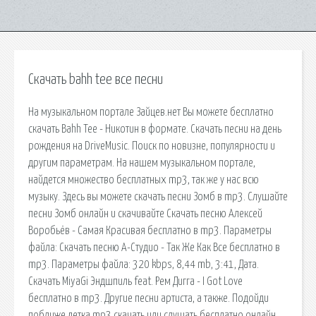
Скачать bahh tee все песни
На музыкальном портале Зайцев.нет Вы можете бесплатно
скачать Bahh Tee - Никотин в формате. Скачать песни на день
рождения на DriveMusic. Поиск по новизне, популярности и
другим параметрам. На нашем музыкальном портале,
найдется множество бесплатных mp3, так же у нас всю
музыку. Здесь вы можете скачать песни Зомб в mp3. Слушайте
песни Зомб онлайн и скачивайте Скачать песню Алексей
Воробьёв - Самая Красивая бесплатно в mp3. Параметры
файла: Скачать песню А-Студио - Так Же Как Все бесплатно в
mp3. Параметры файла: 320 kbps, 8,44 mb, 3:41, Дата.
Скачать MiyaGi Эндшпиль feat. Рем Дигга - I Got Love
бесплатно в mp3. Другие песни артиста, а также. Подойди
поближе детка mp3 скачать или слушать бесплатно онлайн,