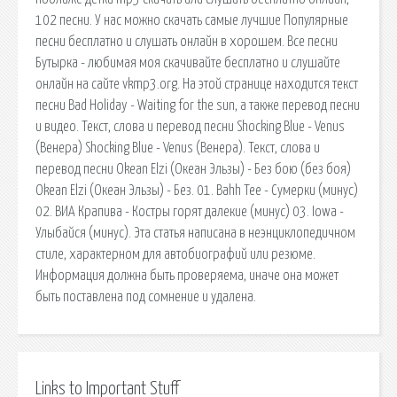
102 песни. У нас можно скачать самые лучшие Популярные
песни бесплатно и слушать онлайн в хорошем. Все песни
Бутырка - любимая моя скачивайте бесплатно и слушайте
онлайн на сайте vkmp3.org. На этой странице находится текст
песни Bad Holiday - Waiting for the sun, а также перевод песни
и видео. Текст, слова и перевод песни Shocking Blue - Venus
(Венера) Shocking Blue - Venus (Венера). Текст, слова и
перевод песни Okean Elzi (Океан Эльзы) - Без бою (без боя)
Okean Elzi (Океан Эльзы) - Без. 01. Bahh Tee - Сумерки (минус)
02. BИА Крапива - Костры горят далекие (минус) 03. Iowa -
Улыбайся (минус). Эта статья написана в неэнциклопедичном
стиле, характерном для автобиографий или резюме.
Информация должна быть проверяема, иначе она может
быть поставлена под сомнение и удалена.
Links to Important Stuff