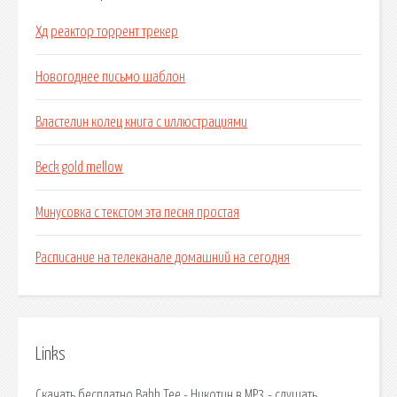
Хд реактор торрент трекер
Новогоднее письмо шаблон
Властелин колец книга с иллюстрациями
Beck gold mellow
Минусовка с текстом эта песня простая
Расписание на телеканале домашний на сегодня
Links
Скачать бесплатно Bahh Tee - Никотин в MP3 - слушать.