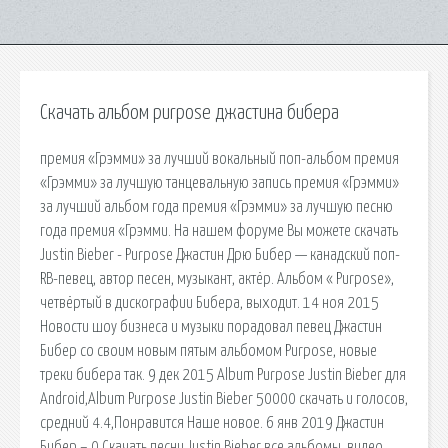
Скачать альбом purpose джастина бибера
премия «Грэмми» за лучший вокальный поп-альбом премия
«Грэмми» за лучшую танцевальную запись премия «Грэмми»
за лучший альбом года премия «Грэмми» за лучшую песню
года премия «Грэмми. На нашем форуме Вы можете скачать
Justin Bieber - Purpose Джастин Дрю Бибер — канадский поп-
RB-певец, автор песен, музыкант, актёр. Альбом « Purpose»,
четвёртый в дискографии Бибера, выходит. 14 ноя 2015
Новости шоу бизнеса и музыки порадовал певец Джастин
Бибер со своим новым пятым альбомом Purpose, новые
треки бибера так. 9 дек 2015 Album Purpose Justin Bieber для
Android,Album Purpose Justin Bieber 50000 скачать и голосов,
средний 4.4,Понравится Наше новое. 6 янв 2019 Джастин
Бибер – 0 Скачать песни Justin Bieber все альбомы, видео,