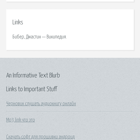
Links
Бибер, Джастин — Википедия.
An Informative Text Blurb
Links to Important Stuff
Черновик слушать аудиокнигу онлайн
Mp3 link что это
Скачать софт для прошивки андроид