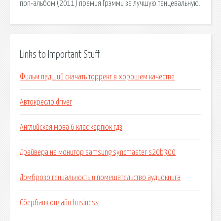
поп-альбом (2011) премия Грэмми за лучшую танцевальную.
Links to Important Stuff
Фильм падший скачать торрент в хорошем качестве
Автокресло driver
Английская мова 6 клас карпюк гдз
Драйвера на монитор samsung syncmaster s20b300
Ломброзо гениальность и помешательство аудиокнига
Сбербанк онлайн business