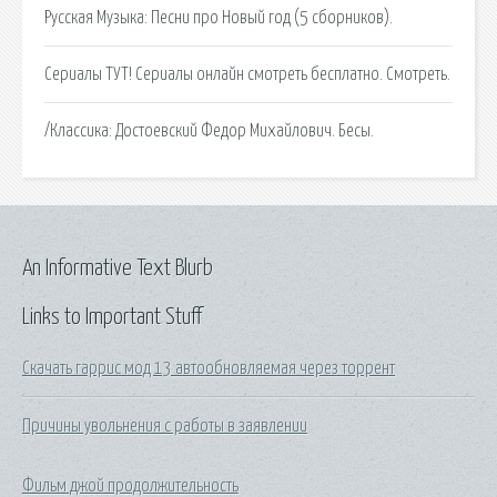
Русская Музыка: Песни про Новый год (5 сборников).
Сериалы ТУТ! Сериалы онлайн смотреть бесплатно. Смотреть.
/Классика: Достоевский Федор Михайлович. Бесы.
An Informative Text Blurb
Links to Important Stuff
Скачать гаррис мод 13 автообновляемая через торрент
Причины увольнения с работы в заявлении
Фильм джой продолжительность