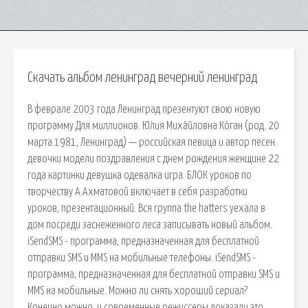
Скачать альбом ленинград вечерний ленинград
В феврале 2003 года Ленинград презентуют свою новую
программу Для миллионов. Ю́лия Миха́йловна Ко́ган (род. 20
марта 1981, Ленинград) — российская певица и автор песен.
девочки модели поздравления с днем рождения женщине 22
года картинки девушка одевалка игра. БЛОК уроков по
творчеству А.Ахматовой включает в себя разработки
уроков, презентационный. Вся группа the hatters уехала в
дом посреди заснеженного леса записывать новый альбом.
iSendSMS - программа, предназначенная для бесплатной
отправки SMS и MMS на мобильные телефоны. iSendSMS -
программа, предназначенная для бесплатной отправки SMS и
MMS на мобильные. Можно ли снять хороший сериал?
Конечно можно, и современные режиссеры доказали это.