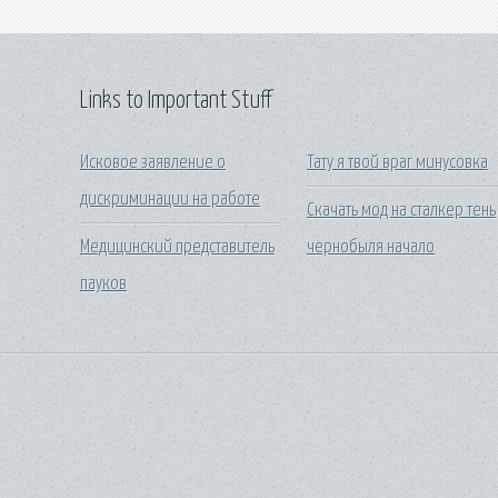
Links to Important Stuff
Исковое заявление о
Тату я твой враг минусовка
дискриминации на работе
Скачать мод на сталкер тень
Медицинский представитель
чернобыля начало
пауков