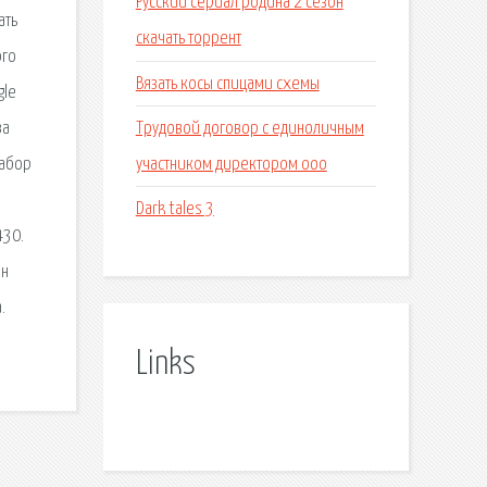
Русский сериал родина 2 сезон
ать
скачать торрент
ого
Вязать косы спицами схемы
gle
Трудовой договор с единоличным
ва
участником директором ооо
Набор
Dark tales 3
430.
он
.
Links