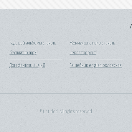
A
Рада рай альбомы скачать
Жемчужина нила скачать
бесплатно mp3
через торрент
Дом фантазий 1978
Решебник english орловская
© Untitled. All rights reserved.