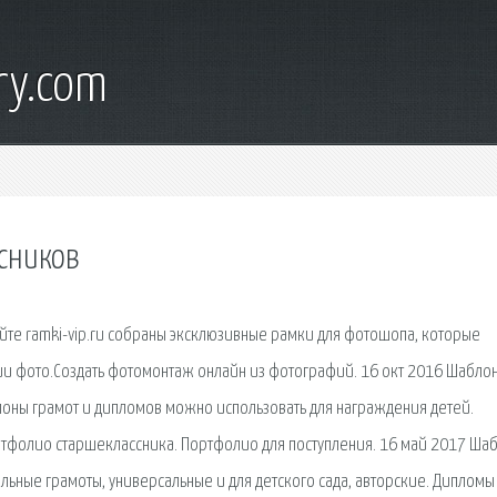
ry.com
сников
айте ramki-vip.ru собраны эксклюзивные рамки для фотошопа, которые
 фото.Создать фотомонтаж онлайн из фотографий. 16 окт 2016 Шабло
лоны грамот и дипломов можно использовать для награждения детей.
ртфолио старшеклассника. Портфолио для поступления. 16 май 2017 Ша
ольные грамоты, универсальные и для детского сада, авторские. Дипломы