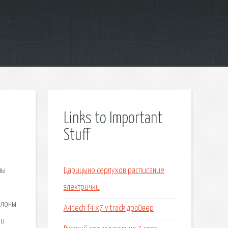
Links to Important
Stuff
ны
Царицыно серпухов расписание
электрички
блоны
A4tech f4 x7 v track драйвер
 и