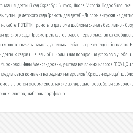
идания, детский сад Скрапбук, Выпуск, Школа, Victoria. Подробнее. скач
 выпускнице детского сада Грамоты для детей - Диплом выпускника детск
 на сайте: ПЕРЕЙТИ. грамоты и дипломы шаблоны скачать бесплатно - Goo
ам детского сада Просмотреть иллюстрацию первоклассник из сообщест
вы можете скачать Грамоты, дипломы Шаблоны презентаций бесплатно. 
 детских садов и начальной школы и для поощрения успехов в учебе и
и Мироновой Инны Александровны, учителя начальных классов ГБОУ ЦО 1
и предлагается комплект наградных материалов "Хрюша-модница": шабл
ломов в строгом оформлении, так же их украшает российская символика
арших классов, шаблоны портфолио.