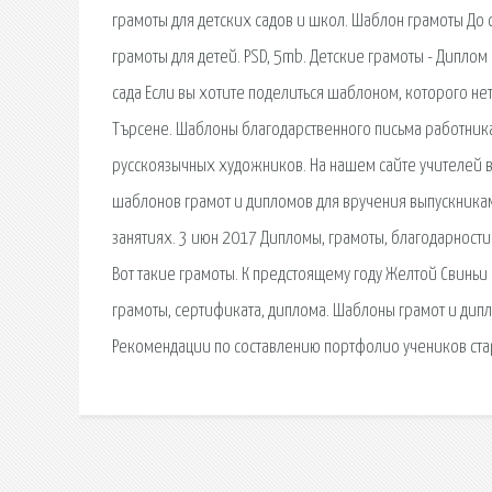
грамоты для детских садов и школ. Шаблон грамоты До св
грамоты для детей. PSD, 5mb. Детские грамоты - Диплом
сада Если вы хотите поделиться шаблоном, которого нет
Търсене. Шаблоны благодарственного письма работник
русскоязычных художников. На нашем сайте учителей 
шаблонов грамот и дипломов для вручения выпускникам
занятиях. 3 июн 2017 Дипломы, грамоты, благодарност
Вот такие грамоты. К предстоящему году Желтой Свинь
грамоты, сертификата, диплома. Шаблоны грамот и дип
Рекомендации по составлению портфолио учеников ст