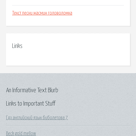
Текст песни жасмин головоломка
Links
An Informative Text Blurb
Links to Important Stuff
Гдз английский язык биболетова 7
Beck gold mellow