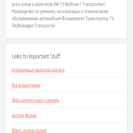
всех узлов и агрегатов VW T5 Multivan / Transporter/.
Руководство по ремонту, эксплуатации и техническому
обслуживанию автомобиля Фольксваген Транспортер Т5
(Volkswagen Transporter.
Links to Important Stuff
Бутанимация андроид скачать
Все в выигрыше
Дейл карнеги книгу скачать
Асгард фильм
Минус полем полем