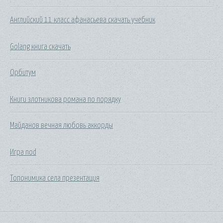
Английский 11 класс афанасьева скачать учебник
Golang книга скачать
Орбитум
Книги злотникова романа по порядку
Майданов вечная любовь аккорды
Игра nod
Топонимика села презентация