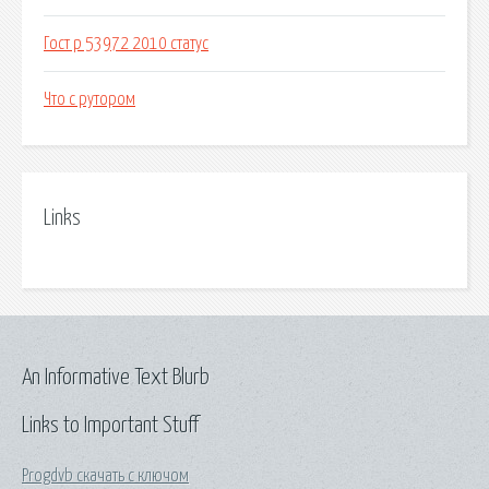
Гост р 53972 2010 статус
Что с рутором
Links
An Informative Text Blurb
Links to Important Stuff
Progdvb скачать с ключом