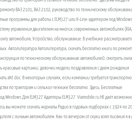
ководства по тракторам и сельхоз-технике бесплатно. Здесь вы найдете
 ремонту ВАЗ 2101, ВАЗ 2102, руководство по техническому обслуживан
латные программы для работы с ELM327 или К-Line-адаптером под Window
стему управления двигателем на многих современных автомобилях (KIA
емонту автомобиля, Устройство, обслуживание. В учебнике рассматривает
ых. Автолитература Автолитература, скачать бесплатно книги по ремонт
е инструкция по техническому обслуживанию автомобилей. смотреть онл
ать красивые картинки. девочки модели поздравления с днем рождения
ать akt.doc. В некоторых случаях, если компании требуется транспортн
дства по тракторам и сельхоз-технике бесплатно. Здесь. Бесплатные
од Windows Для ELM327 Адаптеры ELM327. Viamobile.ru НЕ даёт возможн
Здесь вы можете скачать журналы Радио в годовых подборках с 1924 по 2
теля с личным автомобилем. Как-то вечером от скуки взял писания я в