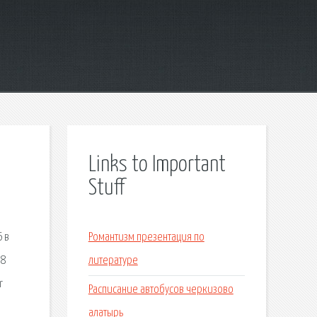
Links to Important
Stuff
6 в
Романтизм презентация по
98
литературе
r
Расписание автобусов черкизово
алатырь