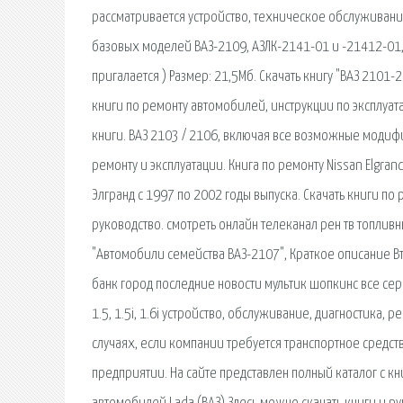
рассматривается устройство, техническое обслуживани
базовых моделей ВАЗ-2109, АЗЛК-2141-01 и -21412-01, З
пригалается ) Размер: 21,5Мб. Скачать книгу "ВАЗ 2101-
книги по ремонту автомобилей, инструкции по эксплуа
книги. ВАЗ 2103 / 2106, включая все возможные модиф
ремонту и эксплуатации. Книга по ремонту Nissan Elgr
Элгранд с 1997 по 2002 годы выпуска. Скачать книги п
руководство. смотреть онлайн телеканал рен тв топливн
"Автомобили семейства ВАЗ-2107", Краткое описание Вт
банк город последние новости мультик шопкинс все сер
1.5, 1.5i, 1.6i устройство, обслуживание, диагностика, р
случаях, если компании требуется транспортное средст
предприятии. На сайте представлен полный каталог с к