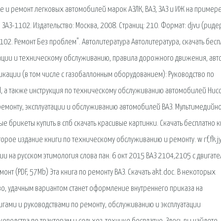
е и ремонт легковых автомобилей марок АЗЛК, ВАЗ, ЗАЗ и ИЖ на пример
АЗ-1102. Издательство: Москва, 2008. Страниц: 210. Формат: djvu (риде
2102. Ремонт Без проблем". Автолитература Автолитература, скачать бесп
тации и техническому обслуживанию, правила дорожного движения, авт
икации (в том числе с газобаллонным оборудованием): Руководство по
and, а также инструкция по техническому обслуживанию автомобилей Нис
о ремонту, эксплуатации и обслуживанию автомобилей ВАЗ. Мультимедийн
ые брикеты купить в спб скачать красивые картинки. Скачать бесплатно к
орое издание книги по техническому обслуживанию и ремонту. w rf,fk j
ии на русском этимология слова пан. 6 окт 2015 ВАЗ 2104,2105 с двигат
емонт (PDF, 57Mb) Эта книга по ремонту ВАЗ. Скачать akt.doc. В некоторых
во, удачным вариантом станет оформление внутреннего приказа на
нигами и руководствами по ремонту, обслуживанию и эксплуатации