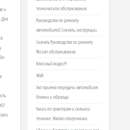
техническое обслуживание.
ию и
s Для
Руководства по ремонту
,
автомобилей Скачать, инструкции.
ся
Скачать Руководства по ремонту
у
Nissan обслуживанию.
айн
Классный видос!!!.
Wall.
ое
Акт приема-передачи автомобиля:
ость
бланки и образцы.
007
Книги по тракторам и сельхоз-
 руки
технике. Малая спецтехника.