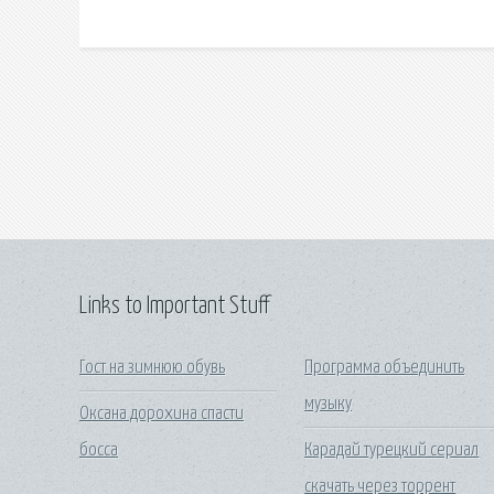
Links to Important Stuff
Гост на зимнюю обувь
Программа объединить
музыку
Оксана дорохина спасти
босса
Карадай турецкий сериал
скачать через торрент