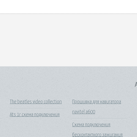
A
The beatles video collection
Прошивка для навигатора
navitel a600
Ats 1r схема подключения
Схема подключения
бесконтактного зажигания