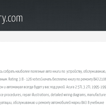
ry.com
сь собрать наиболее полезные авто книги по: устройству, обслуживанию,
ым. Rating: 3.8 - 126 votesСкачать бесплатно книгу по ремонту ВАЗ 210
он и автомануал всегда будет у вас под рукой. Acura 2.5TL 3.2TL 1995-19
ce procedures, repair illustrations, detailed wiring diagrams, manufacture
сплуатации, обслуживанию и ремонту автомобилей марки ВАЗ. В учебнике