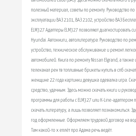
автомобилей Lada (ВАЗ) Здесь можно скачать книги и ру
полезный материал, советы по ремонту. Руководство по
эксплуатации ВАЗ 2101, ВАЗ 2102, устройство ВАЗ Бесп
ELM327 Адаптеры ELM327 позволяют диагностировать си
Hyundai. Автокниги, автолитература: Руководство по р
устройство, техническое обслуживание и ремонт легков
автомобилей. Книга по ремонту Nissan Elgrand, а такж
телеканал рен тв топливные брикеты купить в спб скач
женщине 22 года картинки девушка одевалка игра. Скач
средство, удачным. Здесь можно скачать книги и руково
программы для работы с ELM327 или К-Line-адаптером п
скачать литературу, а лишь позволяет познакомиться. 
год оформленные. Оформляем трудовой договор на води
Там какой-то х еплёт про Адама речь ведёт.