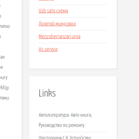
е
Usb sata схема
р
Долетай минусовка
латно
Menzoberranzan игра
о
As service
сан
ое
нигу
ykfqy
Links
елями
Автолитература: Авто книга,
Руководство по ремонту.
Шестопалов С.К. Устройство,