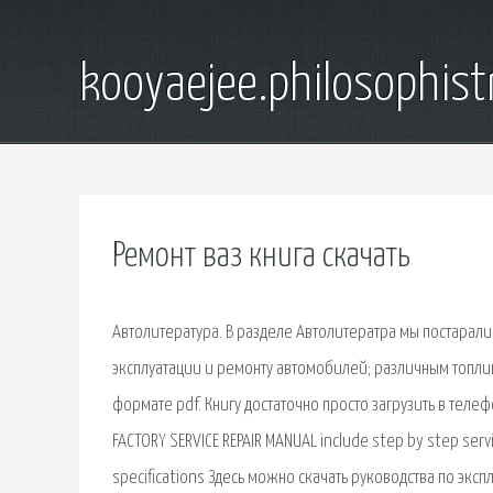
kooyaejee.philosophist
Ремонт ваз книга скачать
Автолитература. В разделе Автолитератра мы постарали
эксплуатации и ремонту автомобилей; различным топливн
формате pdf. Книгу достаточно просто загрузить в телеф
FACTORY SERVICE REPAIR MANUAL include step by step servi
specifications Здесь можно скачать руководства по эк