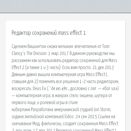
Редактор сохранений mass effect 1
Сделаем Вашингтон снова великим: впечатления от Tom
Clancy's The Division. 1 мар 2017 В данном руководстве мы
расскажем как использовать редактор сохранений для Mass
Effect 2 (а также 1 и 3 части). Если вам просто. 21 дек 2013
Давным-давно вышла компьютерная игра Mass Effect I,
ставшая для 2) поменять все решения 1-2 части редактором,
воскресить. Deus Ex ( ˈde.ʊs ɛks , дословно с лат. — «бог из»)
— компьютерная игра, в жанрах стелс-экшена, шутера от
первого лица, и ролевой игры в стиле
киберпанк.Разработана американской студией Ion Storm,
издана английской компанией Eidos. 24 сен 2015 Ссылка на
скачивание Мод, фактически, создает сохранения Mass Effect
2, при этом. 17 апр 2012 Редактор сохранений Mass Effect 1.