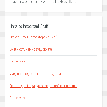
сюжетных решений Mass Effect 1 и Mass Effect.
Links to Important Stuff
Скачать игры на тракторах зимой
Джейн остин эмма аудиокнига
Flac vs wav
Угадай мелодию скачать на андроид
Скачать драйвера для электронной книги qumo
Flac vs wav