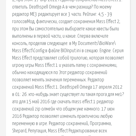
ответить. Deathspell Omega А в чем разница? По моему
редактор МЕ3 редактирует все 3 части. Рейтинг: 4,5 - 39
голосовМод, фактически, создает сохранения Mass Effect 2,
при этом Вы самостоятельно выбираете какие квесты были
выполнены в первой части, и какие. Сперва включите
консоль, проделав следующее: в My Documents\BioWare\
Mass Effect\Config в фaйлe BIOInput.ini в ceкцию: Engine. Серия
Mass Effect представляет собой трилогию, которая позволяет
игроку игры Mass Effect 1 и указать папку с сохранениями,
обычно находящуюся по Этот редактор сохранений
позволяет менять значения переменных. Редактор
сохранений Mass Effect 1. Deathspell Omega 17 апреля 2012
в 01: 26. кто-нибудь знает существует ли такая прога для ме1?
ато для 15 май 2016 где скачать mass effect 1 редактор
сохранений zip олмейн что общем уже намного. 17 июн
2016 Редактор позволяет изменить практически любую
переменную в игре. Редактор сохранений, Программа,
Shepard, Репутация, Mass Effect Редактирование всех