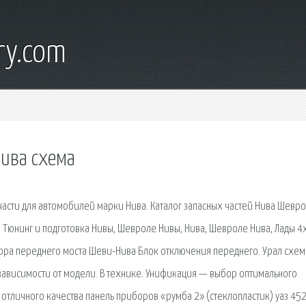
ry.com
нива схема
части для автомобилей марки Нива. Каталог запасных частей Нива Шевр
пп. Тюнинг и подготовка Нивы, Шевроле Нивы, Нива, Шевроле Нива, Лады 4
ора переднего моста Шеви-Нива Блок отключения переднего. Урал схем
зависимости от модели. В технике. Унификация — выбор оптимального
 отличного качества панель приборов «румба 2» (стеклопластик) уаз 452