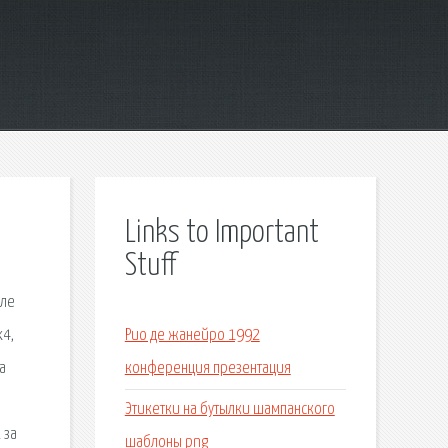
Links to Important
Stuff
оле
х4,
Рио де жанейро 1992
а
конференция презентация
Этикетки на бутылки шампанского
 за
шаблоны png