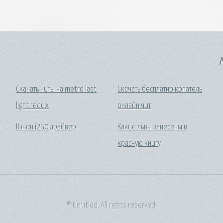
A
Скачать читы на metro last
Скачать бесплатно копатель
light redux
онлайн чит
я
Кэнон i250 драйвер
Какие львы занесены в
красную книгу
© Untitled. All rights reserved.