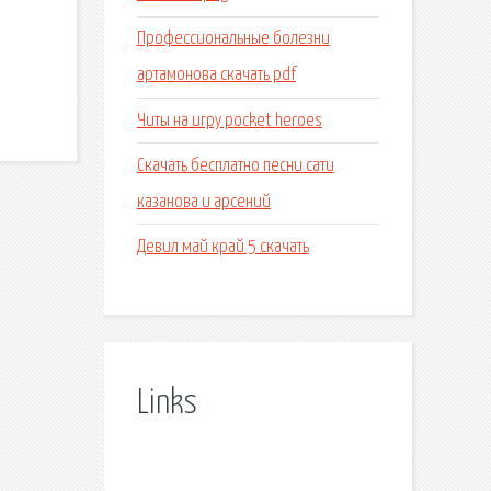
Профессиональные болезни
артамонова скачать pdf
Читы на игру pocket heroes
Скачать бесплатно песни сати
казанова и арсений
Девил май край 5 скачать
Links