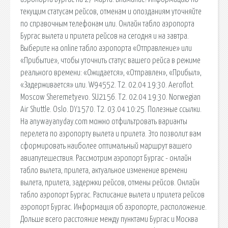
текущим статусам рейсов, отменам и опозданиям уточняйте
по справочным телефонам или. Онлайн табло аэропорта
Бургас вылета и прилета рейсов на сегодня и на завтра.
Выберите на online табло аэропорта «Отправление» или
«Прибытие», чтобы уточнить статус вашего рейса в режиме
реального времени: «Ожидается», «Отправлен», «Прибыл»,
«Задерживается» или. W94552. T2. 02.04 19:30. Aeroflot.
Moscow Sheremetyevo. SU2156. T2. 02.04 19:30. Norwegian
Air Shuttle. Oslo. DY1570. T2. 03.04 10:25. Полезные ссылки.
На anywayanyday.com можно отфильтровать варианты
перелета по аэропорту вылета и прилета. Это позволит вам
сформировать наиболее оптимальный маршрут вашего
авиапутешествия. Рассмотрим аэропорт Бургас - онлайн
табло вылета, прилета, актуальное изменение времени
вылета, прилета, задержки рейсов, отмены рейсов. Онлайн
табло аэропорт Бургас. Расписание вылета и прилета рейсов
аэропорт Бургас. Информация об аэропорте, расположение.
Дольше всего расстояние между пунктами Бургас и Москва