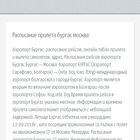
Расписание прилета бургас москва
Аэропорт Бургас: расписание рейсов, онлайн-табло прилета
и вылета самолетов, адрес, Расписание рейсов аэропорта
Бургас Бургас — Москва. Аэропорт БУРГАС (Аэропорт
Сарафово, Болгария) — (iata: boj, icao: lbbg) международный
аэропорт болгарского города Бургас. Аэропорт является
вторым по величине аэропортом в Болгарии, после
аэропорта Софии. Код iata: boj Время прилета рейса в
аэропорт Бургас указано местное. Информация о времени
прилета самолета может отображаться с небольшой
задержкой. Летище Бургас отбеляза нов рекорд днес
12.09.2018г., като посрещна тримилионния си пътник с полет
на авиокомпания S7 от Москва. Рекордни. Расписание
аэропорта Бургас на 27 марта. Внимание! Информацию по