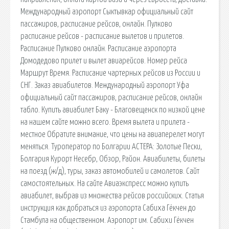
Международный аэропорт Сыктывкар официальный сайт
пассажиров, расписание рейсов, онлайн. Пулково
расписание рейсов - расписание вылетов и прилетов.
Расписание Пулково онлайн. Расписание аэропорта
Домодедово прилет и вылет авиарейсов. Номер рейса
Маршрут Время. Расписание чартерных рейсов из России и
СНГ. Заказ авиабилетов. Международный аэропорт Уфа
официальный сайт пассажиров, расписание рейсов, онлайн
табло. Купить авиабилет Баку - Благовещенск по низкой цене
на нашем сайте можно всего. Время вылета и прилета -
местное Обратите внимание, что цены на авиаперелет могут
меняться. Туроператор по Болгарии АСТЕРА: Золотые Пески,
Болгария Курорт Несебр, Обзор, Район. Авиабилеты, билеты
на поезд (ж/д), туры, заказ автомобилей и самолетов. Сайт
самостоятельных. На сайте Авиаэкспресс можно купить
авиабилет, выбрав из множества рейсов российских. Статья
инструкция как добраться из аэропорта Сабиха Гёкчен до
Стамбула на общественном. Аэропорт им. Сабихи Гёкчен