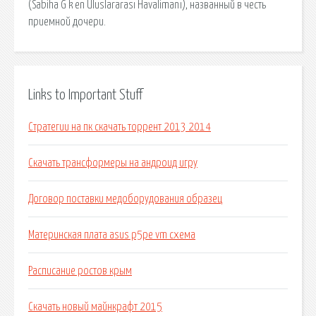
(Sabiha G k en Uluslararası Havalimanı), названный в честь
приемной дочери.
Links to Important Stuff
Стратегии на пк скачать торрент 2013 2014
Скачать трансформеры на андроид игру
Договор поставки медоборудования образец
Материнская плата asus p5pe vm схема
Расписание ростов крым
Скачать новый майнкрафт 2015