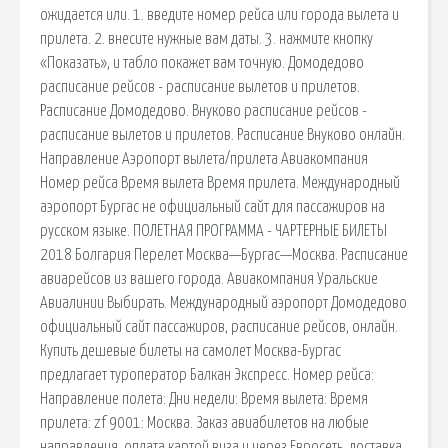
ожидается или. 1. введите номер рейса или города вылета и
прилета. 2. внесите нужные вам даты. 3. нажмите кнопку
«Показать», и табло покажет вам точную. Домодедово
расписание рейсов - расписание вылетов и прилетов.
Расписание Домодедово. Внуково расписание рейсов -
расписание вылетов и прилетов. Расписание Внуково онлайн.
Направление Аэропорт вылета/прилета Авиакомпания
Номер рейса Время вылета Время прилета. Международный
аэропорт Бургас не официальный сайт для пассажиров на
русском языке. ПОЛЕТНАЯ ПРОГРАММА - ЧАРТЕРНЫЕ БИЛЕТЫ
2018 Болгария Перелет Москва—Бургас—Москва. Расписание
авиарейсов из вашего города. Авиакомпания Уральские
Авиалинии Выбирать. Международный аэропорт Домодедово
официальный сайт пассажиров, расписание рейсов, онлайн.
Купить дешевые билеты на самолет Москва-Бургас
предлагает туроператор Балкан Экспресс. Номер рейса:
Направление полета: Дни недели: Время вылета: Время
прилета: zf 9001: Москва. Заказ авиабилетов на любые
направления, оплата картой виза и через Евросеть, доставка.