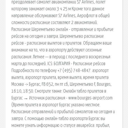
преодолевает самолет авиакомпании S7 Airlines, полет
которому занимает около 3 ч 25 м Кроме того данное
направление обслуживают S7 Airlines, Аерофлот в общей
сложности расписание составляют 2 авикомпаний.
Расписание Шереметьево онлайн - отправление и прибытие
рейсов на сегодня и завтра. Шереметьево расписание
рейсов - расписание вылетов и прилетов. Обращаем ваше
внимание на то, что в аэропорту действуют сезонные
расписания: Летнее — в период с последнего воскресенья
марта до последней. ICS: БОЛГАРИЯ - Расписание рейсов
Подробности по телефону +7 (495) 748-4847. аэропорт
вылета, аэропорт прилета, время вылета, время прилета
Москва -> Бургас, FB 652, пн пт сб, Шереметьево F, Bourgas,
16:10, 18:50. Смотрите также: Онлайн табло прилетов в
Бургас → Источник расписания - www.bourgas-airport.com
(Время прилета в аэропорт Бургас указано местное.
Расписание отправлений и прибытий самолетов на сегодня и
завтра. С помощью онлайн-табло аэропорта Бургас вы
можете узнать информацию о статусе авиарейса: прибыл,