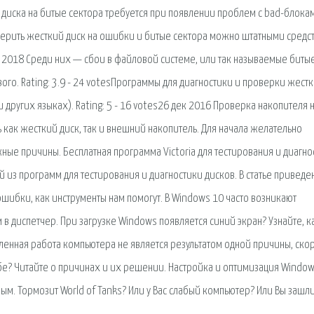
о диска на битые сектора требуется при появлении проблем с bad-блока
верить жесткий диск на ошибки и битые сектора можно штатными средс
в 2018 Среди них — сбои в файловой системе, или так называемые биты
ого. Rating: 3.9 - 24 votesПрограммы для диагностики и проверки жест
 других языках). Rating: 5 - 16 votes26 дек 2016 Проверка накопителя 
как жесткий диск, так и внешний накопитель. Для начала желательно
ные причины. Бесплатная программа Victoria для тестирования и диагно
ой из программ для тестирования и диагностики дисков. В статье приведен
ошибки, как инструменты нам помогут. В Windows 10 часто возникают
в диспетчер. При загрузке Windows появляется синий экран? Узнайте, к
дленная работа компьютера не является результатом одной причины, ско
ебе? Читайте о причинах и их решении. Настройка и оптимизация Windo
ым. Тормозит World of Tanks? Или у Вас слабый компьютер? Или Вы зашли