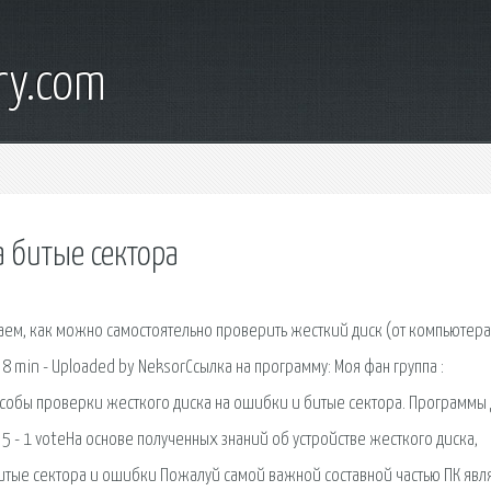
ry.com
а битые сектора
ваем, как можно самостоятельно проверить жесткий диск (от компьютера
 8 min - Uploaded by NeksorСсылка на программу: Моя фан группа :
Способы проверки жесткого диска на ошибки и битые сектора. Программы
 5 - 1 voteНа основе полученных знаний об устройстве жесткого диска,
итые сектора и ошибки Пожалуй самой важной составной частью ПК явл