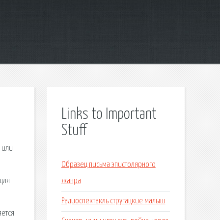
Links to Important
Stuff
 или
Образец письма эпистолярного
 для
жанра
Радиоспектакль стругацкие малыш
яется