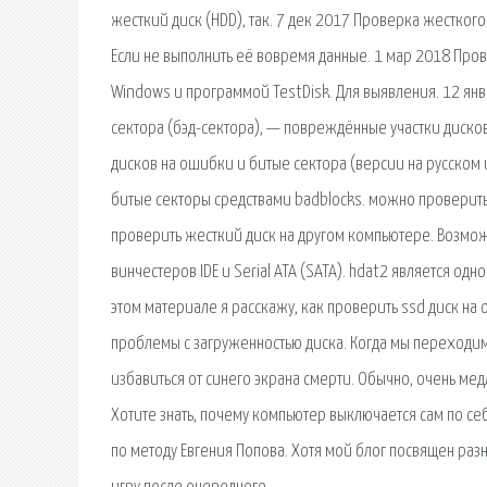
жесткий диск (HDD), так. 7 дек 2017 Проверка жестког
Если не выполнить её вовремя данные. 1 мар 2018 Про
Windows и программой TestDisk. Для выявления. 12 ян
сектора (бэд-сектора), — повреждённые участки дисков
дисков на ошибки и битые сектора (версии на русском и
битые секторы средствами badblocks. можно проверить 
проверить жесткий диск на другом компьютере. Возмож
винчестеров IDE и Serial ATA (SATA). hdat2 является одн
этом материале я расскажу, как проверить ssd диск на 
проблемы с загруженностью диска. Когда мы переходим 
избавиться от синего экрана смерти. Обычно, очень ме
Хотите знать, почему компьютер выключается сам по с
по методу Евгения Попова. Хотя мой блог посвящен разн