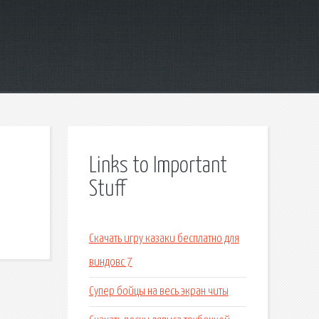
Links to Important
Stuff
Скачать игру казаки бесплатно для
виндовс 7
Супер бойцы на весь экран читы