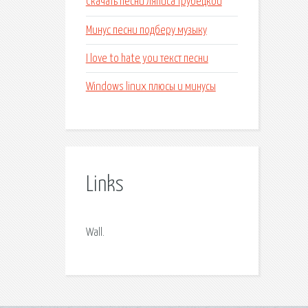
Скачать песни ляписа трубецкой
Минус песни подберу музыку
I love to hate you текст песни
Windows linux плюсы и минусы
Links
Wall.