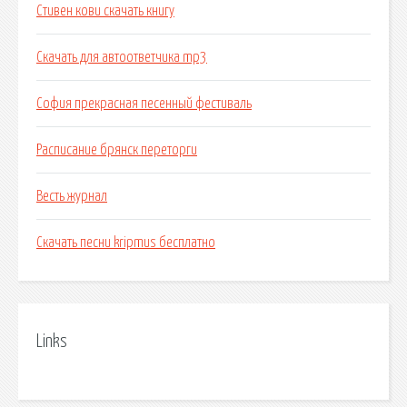
Стивен кови скачать книгу
Скачать для автоответчика mp3
София прекрасная песенный фестиваль
Расписание брянск переторги
Весть журнал
Скачать песни kripmus бесплатно
Links