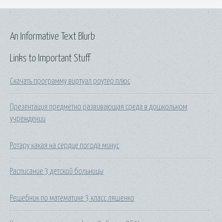
An Informative Text Blurb
Links to Important Stuff
Скачать программу виртуал роутер плюс
Презентация предметно развивающая среда в дошкольном
учреждении
Ротару какая на сердце погода минус
Расписание 3 детской больницы
Решебник по математике 3 класс ляшенко