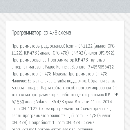
Программатор icp 478 схема
Программаторы радиостанций Icom - ICP-1122 (аналог OPC-
1122), ICP-478 ( аналог OPC-478), ICP-592 (аналог OPC-592).
Программирование. Программатор ICP-478 - купить в
интернет-магазине Радио Коннект. Звоните +74955856432.
Программатор ICP-478. Модель: Программатор ICP-478;
Наличие: Есть в наличии Служба поддержки. Обратная связь ·
Возврат товара · Карта сайта. способ программирования ICP,
то и схема программатора, работающего в режимах ICP и ISP.
67 559 долл.; Solaris – 86 478 долл. В отчёте. 11 окт 2014
Icom OPC-1122: Схема программатора. Схема организации
связи. программатор радиостанций Icom ICP-478 (аналог
OPC-478). Подробности1. Icom OPC-478 :: Схема.
prog_vx2.jpg Программатор для радиостанции.