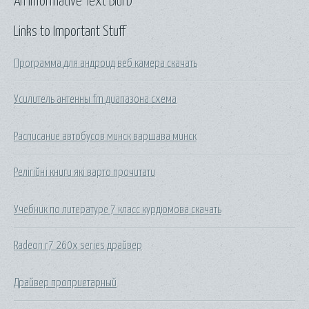
An Informative Text Blurb
Links to Important Stuff
Программа для андроид веб камера скачать
Усилитель антенны fm диапазона схема
Расписание автобусов минск варшава минск
Релігійні книги які варто прочитати
Учебник по литературе 7 класс курдюмова скачать
Radeon r7 260x series драйвер
Драйвер проприетарный