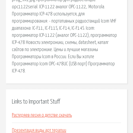
opc1122serial. ICP-1122 аналог OPC-1122,. Motorola.
Программатор ICP-478 используется, для
программирования: - портативных радиостанций Icom VHF
диапазона: IC-F11, IC-F11S, IC-F14, IC-F14S. Icom:
программатор ICP-1122 (аналог OPC-1122), программатор
ICP-478 Новости электроники, схемы, datasheet, каталг
сайтов по электронике. Цены и лучшие магазины
Программаторы Icom в России. Если Вы хотите
Программатор Icom OPC-478UC (USB порт) Программатор
ICP-478.
Links to Important Stuff
Растеряев песня о детстве скачать
Презентация виды арт терапии