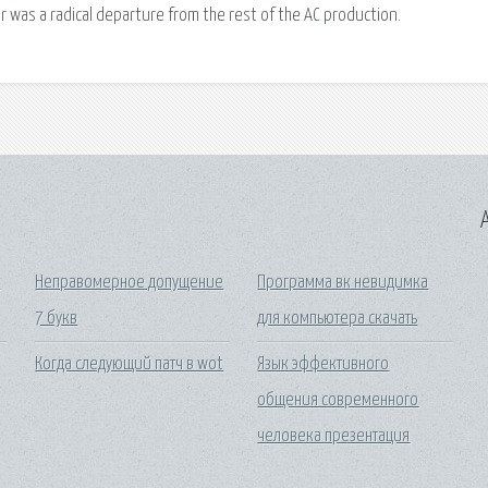
tor was a radical departure from the rest of the AC production.
A
е
Неправомерное допущение
Программа вк невидимка
7 букв
для компьютера скачать
Когда следующий патч в wot
Язык эффективного
общения современного
человека презентация