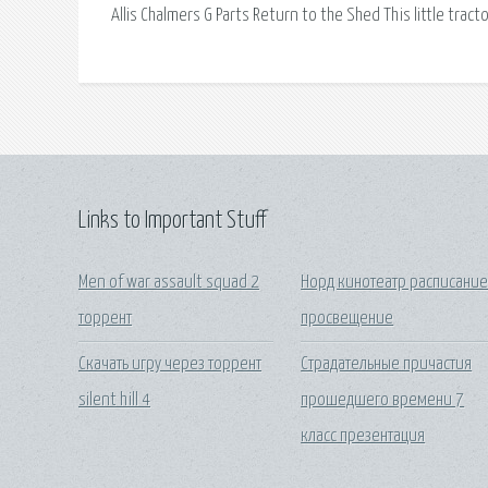
Allis Chalmers G Parts Return to the Shed This little trac
Links to Important Stuff
Men of war assault squad 2
Норд кинотеатр расписани
торрент
просвещение
Скачать игру через торрент
Страдательные причастия
silent hill 4
прошедшего времени 7
класс презентация