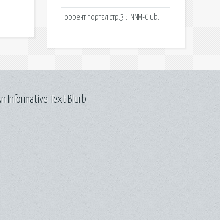
Торрент портал стр.3 :: NNM-Club.
n Informative Text Blurb