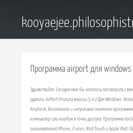
kooyaejee.philosophist
Программа airport для windows
Здравствуйте. Сегодня мне бы хотелось поговорить с вами
удалить. AirPort-Утилита версии 5.4.2 Для Windows. Исп
AnyDesk, безопасное и интуитивно понятное программно
компьютер или ноутбук в точку доступа. Программа пост
пользователей iPhone, iTunes, iPod Touch и Apple iPad.