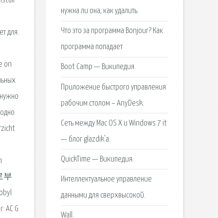
stall
нужна ли она, как удалить.
Что это за программа Bonjour? Как
т для.
программа попадает
e on
Boot Camp — Википедия.
альных
Приложение быстрого управления
 нужно
рабочим столом – AnyDesk.
бодно
Сеть между Mac OS X и Windows 7 it
zicht
— блог glazdik'a.
QuickTime — Википедия.
n
날로부
Интеллектуальное управление
byl
данными для сверхвысокой.
r: AC G
Wall.