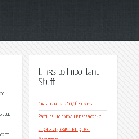
Links to Important
Stuff
 ее
Скачать ворд 2007 без ключа
ть ваш
Расписание погоды в палласовке
Игры 2013 скачать торрент
ософт