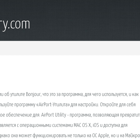
ry.com
 об утилите Bonjour, что это за программа, для чего используется, и как
ользуйте программу «AirPort-Утилита» для настройки. Откройте для себя
е обеспечение для. AirPort Utility - программа, позволяющая преврати
авляется с операционными системами MAC OS X, iOS и доступна для
 Однако она может функционировать не только на ОС Apple, но и на Майкр