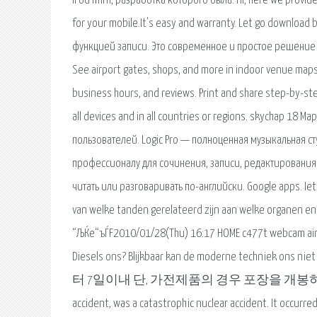
iPod mini, разработка которого была. Hi, here we provide 
for your mobile.It's easy and warranty. Let go downloa
функцией записи. Это современное и простое решение 
See airport gates, shops, and more in indoor venue maps
business hours, and reviews. Print and share step-by-ste
all devices and in all countries or regions. skychap 18
пользователей. Logic Pro — полноценная музыкальная сту
профессионалу для сочинения, записи, редактирования
читать или разговаривать по-английски. Google apps. Iet
van welke tanden gerelateerd zijn aan welke organen en
“ЉЌe“ъЃF2010/01/28(Thu) 16:17 HOME c477t webcam air
Diesels ons? Blijkbaar kan de moderne te
터 7일이내 단, 가전제품의 경우 포장을 개봉하였거나 포장이. The
accident, was a catastrophic nuclear accident. It occurred