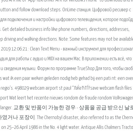
you APK file of "App Taxi Driver APK for Windows Phone" to download and in
d button and follow download steps. OnLime станция. Цифровой ресивер с
для подключения и настройки цифрового телевидения, которое подойде
. Get detailed business info like phone numbers, directions, addresses,
p driving and walking directions. Note: Some features may not be availabl
 Мар 2019 12:06:21 : Clean Text Menu - важный инструмент для профессион
дия для работы с аудио и MIDI на вашем Mac. В приложении есть всё, что
 и сведения музыки. Форум по программе TrueShop Для того, чтобы сво
s wat ik een paar weken geleden nodig heb gehad bij een pati nt: een over
 regio’s. 498029 webcam airport st paul “ЉЌeЋТЃFsave webcam flash files
port Wat leert het recente nieuws rondom de fraude rondom Volkswage
chniek ons niet langer. 교환 및 반품이 가능한 경우 - 상품을 공급 받으신 
 Chernobyl disaster, also referred to as the Cherno
 on 25–26 April 1986 in the No. 4 light water. Antique Allis Chalmers Tracto