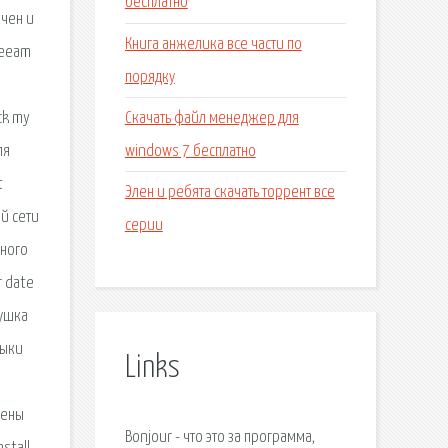
бесплатно
ичен и
Книга анжелика все части по
Veeam
порядку
Скачать файл менеджер для
ck my
windows 7 бесплатно
ля
t
Элен и ребята скачать торрент все
й сети
серии
дного
r date
вушка
зыки
Links
мены
Bonjour - что это за программа,