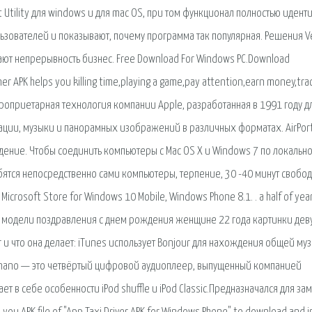
t Utility для windows и для mac OS, при том функционал полностью идент
льзователей и показывают, почему программа так популярная. Решения 
ют непрерывность бизнес. Free Download For Windows PC.Download
 APK helps you killing time,playing a game,pay attention,earn money,tra
 проприетарная технология компании Apple, разработанная в 1991 году д
мации, музыки и панорамных изображений в различных форматах. AirPor
ждение. Чтобы соединить компьютеры с Mac OS X и Windows 7 по локально
бятся непосредственно сами компьютеры, терпение, 30 -40 минут свобо
icrosoft Store for Windows 10 Mobile, Windows Phone 8.1. . a half of yea
очки модели поздравления с днем рождения женщине 22 года картинки де
r и что она делает: iTunes использует Bonjour для нахождения общей му
iPod nano — это четвёртый цифровой аудиоплеер, выпущенный компанией
ет в себе особенности iPod shuffle и iPod Classic.Предназначался для за