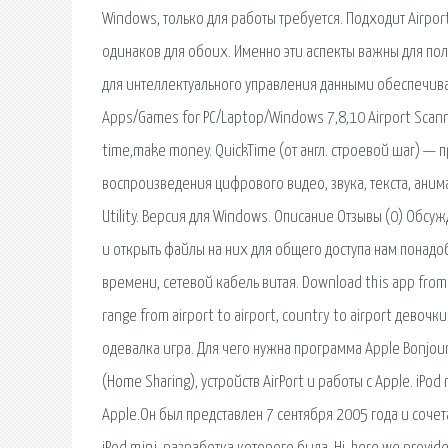
Windows, только для работы требуется. Подходит Airpor
одинаков для обоих. Именно эти аспекты важны для по
для интеллектуального управления данными обеспечива
Apps/Games for PC/Laptop/Windows 7,8,10 Airport Scanner
time,make money. QuickTime (от англ. строевой шаг) —
воспроизведения цифрового видео, звука, текста, ани
Utility. Версия для Windows. Описание Отзывы (0) Обсу
и открыть файлы на них для общего доступа нам понадо
времени, сетевой кабель витая. Download this app from M
range from airport to airport, country to airport дев
одевалка игра. Для чего нужна программа Apple Bonjou
(Home Sharing), устройств AirPort и работы с Apple. 
Apple.Он был представлен 7 сентября 2005 года и сочета