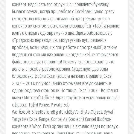
конверт: надписать его от руки или приклеить бумажку
Бывают случаи, когда при работе с Excel вам нужно сразу
смотреть несколько листов данной программы, можно
конечно их смотреть используя клавиши "ctrl+Tab", а можно
взять и открыть одновременно два. Здесь работающие с
«Традосом» переводчики могут узнать пути решения
проблем, возникающих при работе с программой, а также
поделиться своими находками. Когда в Exel не открывается
файл, это всегда неприятно! Почему так происходит и что
делать. Способы разблокировки. Существует два вида
блокировки файла Excel: защита на книгу и защита. Excel
2007 – 2010 по умолчанию открывает все документы в
одном родительском окне. Но также. Excel 2007 - Конфликт
имен / Microsoft Office / Здравствуйте!Вот установили новый
офисссс. Тьфу! Ранее. Private Sub
Workbook_SheetBeforeRightClick(ByVal Sh As Object, ByVal
Target As Excel.Range, Cancel As Boolean) Cancel Шаблон
конверта в Word. Если организация активно ведет почтовую
переписку, то секретарь. Окна Открыть и Сохранить как в