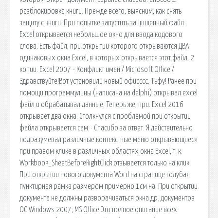
разблокировка книги. Прежде всего, выясним, как снять
защиту с книги. При попытке запустить защищенный файл
Excel открывается небольшое окно для ввода кодового
слова. Есть файл, при открытии которого открываются ДВА
одинаковых окна Excel, в которых открывается этот файл. 2
копии. Excel 2007 - Конфликт имен / Microsoft Office /
Здравствуйте!Вот установили новый офисссс. Тьфу! Ранее при
помощи программулины (написана на delphi) открывал excel
файл и обрабатывал данные. Теперь же, при. Excel 2016
открывает два окна. Столкнулся с проблемой при открытии
файла открывается сам. · Спасибо за ответ. Я действительно
подразумевал различные контекстные меню открывающиеся
при правом клике в различных областях окна Excel, т. к.
Workbook_SheetBeforeRightClick отзывается только на клик.
При открытии нового документа Word на странице голубая
пунктирная рамка размером примерно 1см на. При открытии
документа не должны разворачиваться окна др. документов
ОС Windows 2007, MS Office Это полное описание всех