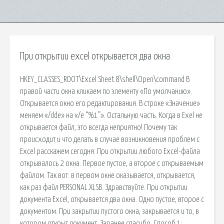
При открытии excel открывается два окна
HKEY_CLASSES_ROOT\Excel.Sheet.8\shell\Open\command В
правой части окна кликаем по элементу «По умолчанию».
Открывается окно его редактирования. В строке «Значение»
меняем «/dde» на «/e “%1”». Остальную часть. Когда в Exel не
открывается файл, это всегда неприятно! Почему так
происходит и что делать в случае возникновения проблем с
Excel расскажем сегодня. При открытии любого Excel-файла
открывалось 2 окна. Первое пустое, а второе с открываемым
файлом. Так вот: в первом окне оказывается, открывается,
как раз файл PERSONAL.XLSB. Здравствуйте. При открытии
документа Excel, открывается два окна. Одно пустое, второе с
документом. При закрытии пустого окна, закрывается и то, в
котором открыт документ. Заранее спасибо. Способ 1: