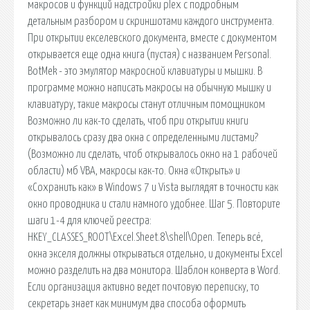
макросов и функций надстройки plex с подробным
детальным разбором и скриншотами каждого инструмента.
При открытии екселевского документа, вместе с документом
открывается еще одна книга (пустая) с названием Personal.
BotMek - это эмулятор макросной клавиатуры и мышки. В
программе можно написать макросы на обычную мышку и
клавиатуру, такие макросы станут отличным помощником
Возможно ли как-то сделать, чтоб при открытии книги
открывалось сразу два окна с определенными листами?
(Возможно ли сделать, чтоб открывалось окно на 1 рабочей
области) мб VBA, макросы как-то. Окна «Открыть» и
«Сохранить как» в Windows 7 и Vista выглядят в точности как
окно проводника и стали намного удобнее. Шаг 5. Повторите
шаги 1-4 для ключей реестра:
HKEY_CLASSES_ROOT\Excel.Sheet.8\shell\Open. Теперь всё,
окна экселя должны открываться отдельно, и документы Excel
можно разделить на два монитора. Шаблон конверта в Word.
Если организация активно ведет почтовую переписку, то
секретарь знает как минимум два способа оформить