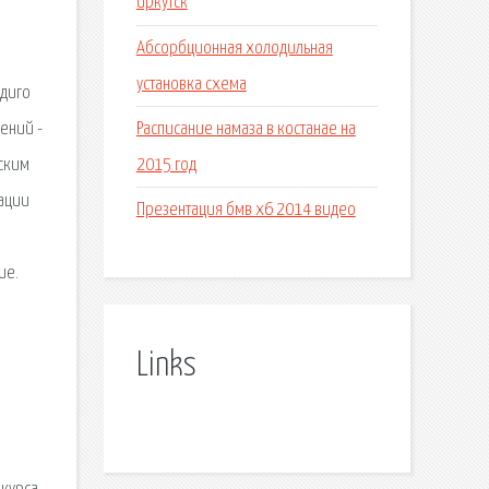
иркутск
Абсорбционная холодильная
установка схема
ндиго
Расписание намаза в костанае на
чений -
2015 год
ским
зации
Презентация бмв х6 2014 видео
ие.
Links