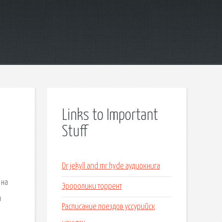
Links to Important
Stuff
Dr jekyll and mr hyde аудиокнига
 на
Эроролики торрент
и
Расписание поездов уссурийск