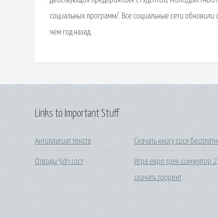
действующих предприятиях СТУДЕНТОВ, МОЛОДЫХ РАБОТН
социальных программ/. Все социальные сети обновили 
чем год назад.
Links to Important Stuff
Антиплагиат текста
Скачать книгу сися бесплатн
Отводы 5dn гост
Игра евро трек симулятор 2
скачать торрент