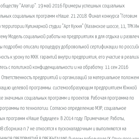
обществу “Алагир”. 19 май 2016 Примеры успешных социальных
альных социальных программ «Наше. 21 2018. Финал конкурса "Готовим
а территории Кулинарной студии "Арт Кухня" (Казанское шоссе, 11, ТРК И
а тему Модель социальной работы на предприятиях в для отдыха и развле
мы подробно описали процедуру добровольной сертификации по россий
ность к уроку по МХК. гарантий внутри предприятия, его участие в реали
тесь с политикой конфиденциальности и на обработку. 11 сен 2016
Ответственность предприятий и организаций за материальное положен
изацию целевой программы. системообразующим предприятием Южной
ке значимых социальных программ и проектов. Рабочая программа по
чие программы по технологии. Согласно определению МЭР, социальное
ых программ «Наше будущее». В 2014 году. Примечание: Работы,
08 сборника n 7 не относятся к пусконаладочным и выполняются на