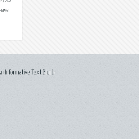
нкурса
наче,
n Informative Text Blurb