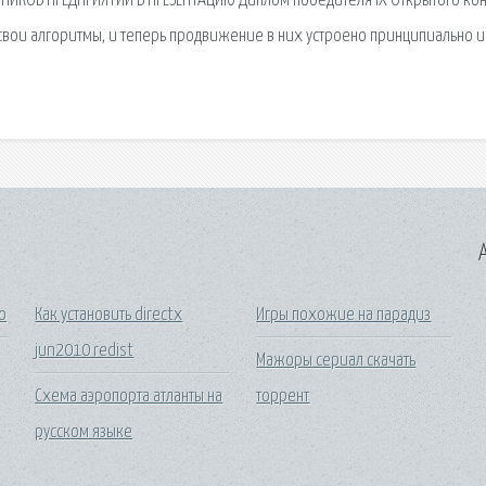
ИКОВ ПРЕДПРИЯТИЙ В ПРЕЗЕНТАЦИЮ Диплом победителя IX Открытого ко
свои алгоритмы, и теперь продвижение в них устроено принципиально и
A
о
Как установить directx
Игры похожие на парадиз
jun2010 redist
Мажоры сериал скачать
Схема аэропорта атланты на
торрент
русском языке