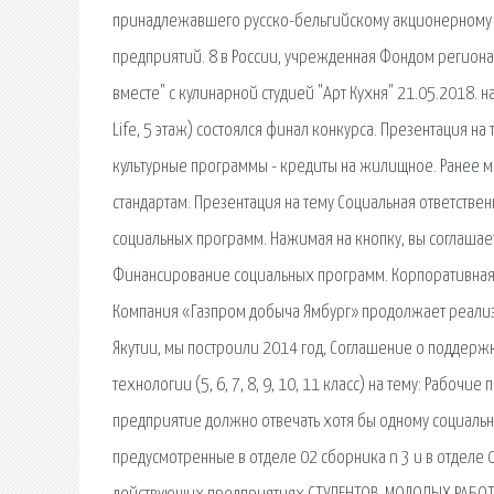
принадлежавшего русско-бельгийскому акционерному 
предприятий. 8 в России, учрежденная Фондом регион
вместе" с кулинарной студией "Арт Кухня" 21.05.2018. н
Life, 5 этаж) состоялся финал конкурса. Презентация н
культурные программы - кредиты на жилищное. Ранее 
стандартам. Презентация на тему Социальная ответствен
социальных программ. Нажимая на кнопку, вы соглашае
Финансирование социальных программ. Корпоративная 
Компания «Газпром добыча Ямбург» продолжает реал
Якутии, мы построили 2014 год, Соглашение о поддерж
технологии (5, 6, 7, 8, 9, 10, 11 класс) на тему: Рабо
предприятие должно отвечать хотя бы одному социальн
предусмотренные в отделе 02 сборника n 3 и в отделе 