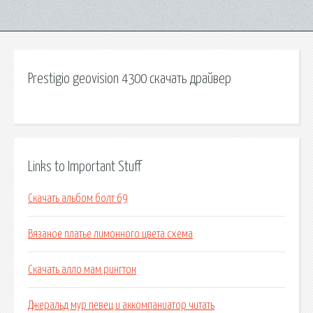
Prestigio geovision 4300 скачать драйвер
Links to Important Stuff
Скачать альбом болт 69
Вязаное платье лимонного цвета схема
Скачать алло мам рингтон
Джеральд мур певец и аккомпаниатор читать