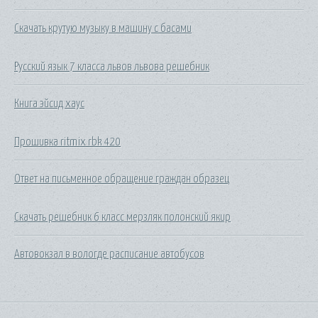
Скачать крутую музыку в машину с басами
Русский язык 7 класса львов львова решебник
Книга эйсид хаус
Прошивка ritmix rbk 420
Ответ на письменное обращение граждан образец
Скачать решебник 6 класс мерзляк полонский якир
Автовокзал в вологде расписание автобусов