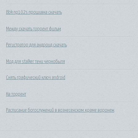
Bbk np102s прошивка скачать
Между скачать торрент фильм
Регистратор для андроид скачать
Мод для stalker тени чернобыля
Снять графический ключ android
Кв торрент
Расписание богослужений в вознесенском храме воронеж