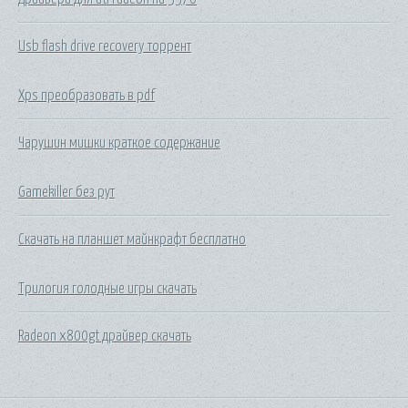
Usb flash drive recovery торрент
Xps преобразовать в pdf
Чарушин мишки краткое содержание
Gamekiller без рут
Скачать на планшет майнкрафт бесплатно
Трилогия голодные игры скачать
Radeon x800gt драйвер скачать