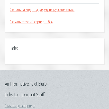
Скачать на андроид ферму на русском языке
Скачать готовый сервер 1 8 4
Links
An Informative Text Blurb
Links to Important Stuff
Скачать джаст дрифт