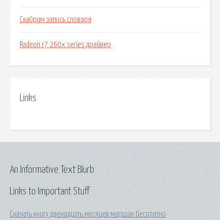
Скайрим запись словаря
Radeon r7 260x series драйвер
Links
An Informative Text Blurb
Links to Important Stuff
Скачать книгу двенадцать месяцев маршак бесплатно