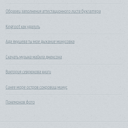
Образец заполнения аттестационного листа бухгалтера
Kingroot как удалить
Ада якушева ты мое дыхание минусовка
Скачать музыка майкла джексона
Виктория севрюкова книги
Синее море остров сокровищ минус
Покемонов фото