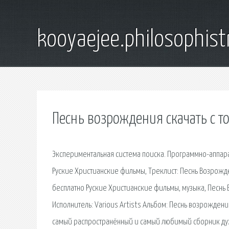
kooyaejee.philosophist
Песнь возрождения скачать с т
Экспериментальная система поиска. Программно-аппара
Руские Христианскиe фильмы, Треклист: Песнь Возрожд
бесплатно Руские Христианскиe фильмы, музыка, Песнь В
Исполнитель: Various Artists Альбом: Песнь возрождени
самый распространённый и самый любимый сборник духов