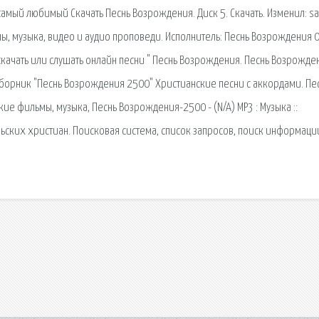
мый любимый Скачать Песнь Возрождения. Диск 5. Скачать. Изменил: sa
мы, музыка, видео и аудио проповеди. Исполнитель: Песнь Возрождения 
скачать или слушать онлайн песни " Песнь Возрождения. Песнь Возрожде
сборник "Песнь Возрождения 2500" Христианские песни с аккордами. Пес
киe фильмы, музыка, Песнь Возрождения-2500 - (N/A) MP3 : Музыка ::
ьских христиан. Поисковая сиcтема, список запросов, поиск информаци