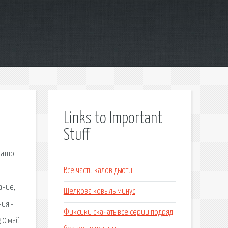
Links to Important
Stuff
латно
Все части калов дьюти
ание,
Шелкова ковыль минус
ния -
Фиксики скачать все серии подряд
30 май