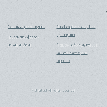
A
Скачать мп3 песни кучина
Planet explorers coop land
руководство
Нейромонах феофан
скачать альбомы
Расписание богослужений в
вознесенском храме
воронеж
© Untitled. All rights reserved.