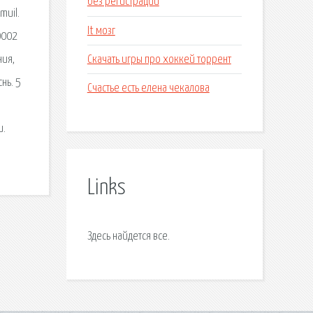
без регистрации
muil.
It мозг
0002
Скачать игры про хоккей торрент
ния,
нь. 5
Счастье есть елена чекалова
и.
Links
Здесь найдется все.