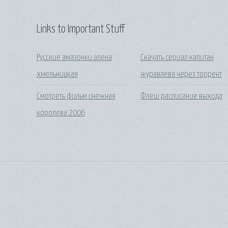
Links to Important Stuff
Русские амазонки алена
Скачать сериал капитан
хмельницкая
журавлева через торрент
Смотреть фильм снежная
Флеш расписание выхода
королева 2006