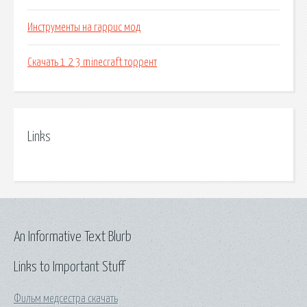
Инструменты на гаррис мод
Скачать 1 2 3 minecraft торрент
Links
An Informative Text Blurb
Links to Important Stuff
Фильм медсестра скачать