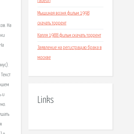
radeon
Мышиная возня фильм 1998
скачать торрент
ов. На
Капля 1988 фильм скачать торрент
ыки
 На
Заявление на регистрацию брака в
москве
нус).
 Текст
рошем
ь и
Links
ено.
ушать
я