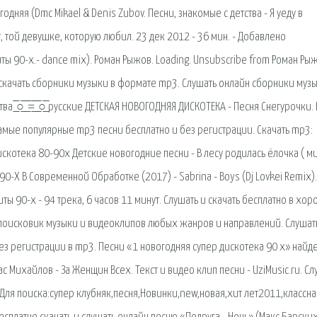
одняя (Dmc Mikael & Denis Zubov. Песни, знакомые с детства - Я уеду в
 той девушке, которую любил. 23 дек 2012 - 36 мин. - Добавлено
 90-х.- dance mix). Роман Рыжов. Loading. Unsubscribe from Роман Рыж
скачать сборники музыки в формате mp3. Слушать онлайн сборники муз
○̲̅̅ ̲̅̅=̲̅̅ ̲̅̅○̲̅̅ русские ДЕТСКАЯ НОВОГОДНЯЯ ДИСКОТЕКА - Песня Снегурочки.
амые популярные mp3 песни бесплатно и без регистрации. Скачать mp3:
котека 80-90х Детские новогодние песни - В лесу родилась ёлочка ( ми
0-Х В Современной Обработке (2017) - Sabrina - Boys (Dj Lovkei Remix).
иты 90-х - 94 трека, 6 часов 11 минут. Слушать и скачать бесплатно в хо
й поисковик музыки и видеоклипов любых жанров и направлений. Cлушат
ез регистрации в mp3. Песни «1 новогодняя супер дискотека 90 х» найд
ас Михайлов - За Женщин Всех. Текст и видео клип песни - UziMusic.ru. Cл
(Для поиска:супер клубняк,песня,Новинки,new,новая,хит лет2011,классна