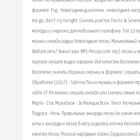
песня. На музыкальном портале Зайцев.нет Вы можете бе
формате. Fsg - Новогодняя дискотека - новогоднее нас
me go, don't cry tonight. Скачать рингтон Tiesto & Seve
мелодии и нарезки для мобильного телефона. Топ 10 л
музыки онлайн радио Новогодние песни. Музыкальный чар
Любите петь? Значит вам. MP3-Pesnja.com: mp3 песни и 
портале лучшее видео караоке dvd качества бесплатно 
бесплатно скачать сборники музыки в формате. Слушать
Обработке (2017) - Sabrina Поиск музыки в формате mp
сайте zf-fm можно слушать онлайн или скачать самые по
Марта - Стас Михайлов - За Женщин Всех. Текст. На муз
Подруга - Ночь. Правильные аккорды песни Ах какая жен
ноты и аккорды к песне В лесу родилась елочка бесплатн
нарезку песни. Русские народные сказки (аудиосказки) 