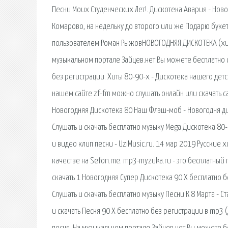
Песни Моих Студенческих Лет!. Дискотека Авария - Новог
Комарово, на недельку до второго или же Подарю букет,
пользователем Роман РыжовНОВОГОДНЯЯ ДИСКОТЕКА (хиты
музыкальном портале Зайцев.нет Вы можете бесплатно 
без регистрации. Хиты 80-90-х - Дискотека нашего детства ̲̅̅
нашем сайте zf-fm можно слушать онлайн или скачать с
Новогодняя Дискотека 80 Наш Флэш-моб - Новогодня дис
Слушать и скачать бесплатно музыку Mega Дискотека 80-9
и видео клип песни - UziMusic.ru. 14 мар 2019 Русские х
качестве на Sefon.me. mp3-myzuka.ru - это бесплатны
скачать 1 Новогодняя Супер Дискотека 90 Х бесплатно б
Слушать и скачать бесплатно музыку Песни К 8 Марта - Ст
и скачать Песня 90 Х бесплатно без регистрации в mp3 