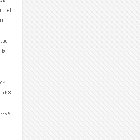
) в
't let
ации
ации!
 На
шем
ни К 8
льные