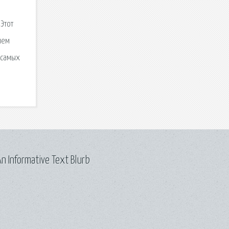
Этот
яем
 самых
n Informative Text Blurb