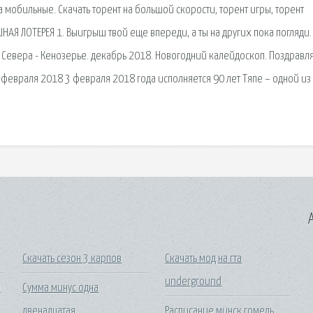
 мобильные. Скачать торент на большой скорости, торент игры, торент
АЯ ЛОТЕРЕЯ 1. Выигрыш твой еще впереди, а ты на других пока погляди. 
о Севера - Кенозерье. декабрь 2018. Новогодний калейдоскоп. Поздравл
1 февраля 2018 3 февраля 2018 года исполняется 90 лет Тяпе – одной из
A
Скачать сезон 3 карпов
Скачать мод на гта
underground
в
Сумма минус одна
двенадцатая
Расписание минск гомель