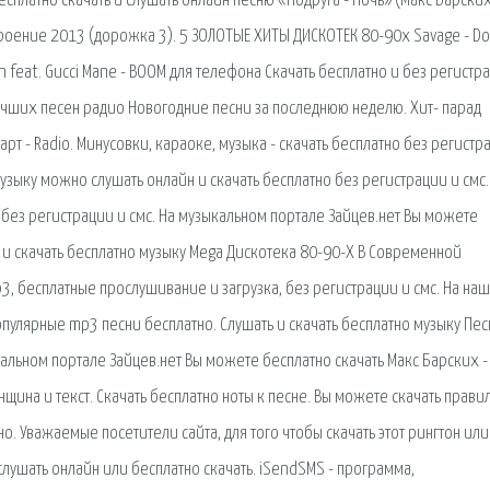
сплатно скачать и слушать онлайн песню «Подруга - Ночь» (Макс Барских
троение 2013 (дорожка 3). 5 ЗОЛОТЫЕ ХИТЫ ДИСКОТЕК 80-90х Savage - Don
nn feat. Gucci Mane - BOOM для телефона Скачать бесплатно и без регистр
учших песен радио Новогодние песни за последнюю неделю. Хит- парад
т - Radio. Минусовки, караоке, музыка - скачать бесплатно без регистр
музыку можно слушать онлайн и скачать бесплатно без регистрации и смс.
без регистрации и смс. На музыкальном портале Зайцев.нет Вы можете
 и скачать бесплатно музыку Mega Дискотека 80-90-Х В Современной
3, бесплатные прослушивание и загрузка, без регистрации и смс. На на
пулярные mp3 песни бесплатно. Слушать и скачать бесплатно музыку Пес
ыкальном портале Зайцев.нет Вы можете бесплатно скачать Макс Барских -
щина и текст. Скачать бесплатно ноты к песне. Вы можете скачать прави
о. Уважаемые посетители сайта, для того чтобы скачать этот рингтон или
слушать онлайн или бесплатно скачать. iSendSMS - программа,