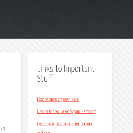
Links to Important
Stuff
Морозовск справочник
Песня теперь я чебурашка текст
Скачать торрент драйвера amd
0-Х -