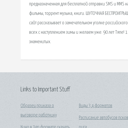
предназначенная для бесплатной отправки SMS и MMS на
фильмы, торрент музыка, книги. ШУТОЧНАЯ БЕСПРОИГРЫШН
сайт рассказывает о замечательном уголке российског
всех с наступлением зимы и желаем уже. 90 лет Тяпе! 
знаменитых.
Links to Important Stuff
Образец приказа о
Виды 3 д форматов
выговоре работнику
Расписание автобусов пско
Кино в 3gp формате скачать
рига