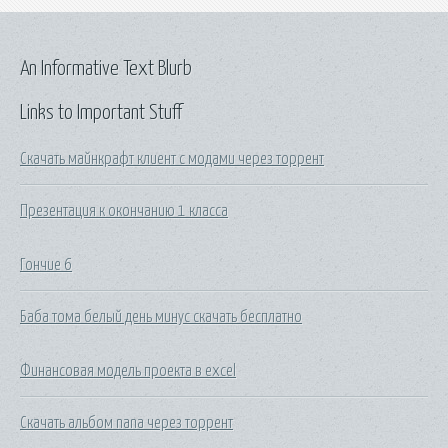
An Informative Text Blurb
Links to Important Stuff
Скачать майнкрафт клиент с модами через торрент
Презентация к окончанию 1 класса
Гончие 6
Баба тома белый день минус скачать бесплатно
Финансовая модель проекта в excel
Скачать альбом nana через торрент