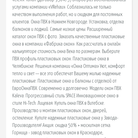
услугами компании «VRehau». Соблазнилась не только
качеством выполнения работ, но и скидкам для постоянных
клиентов. Окна ПВХ в Нижнем Новгороде. Установка, отделка
балконов и лоджий. Самые низкие цены. Расширенный
каталог окон ПВХ с фото. Заказать качественные пластиковые
окна в компании «Фабрика окон». Как рассчитать в онлайн
калькуляторе стоимость окна Века по размерам. Выберите
ПВХ профиль пластиковых окон. Пластиковые окна в
Челябинске. Решения компании «Окна Оптима» Уют, комфорт
тепло и свет — все это обеспечат Вашему жилью надежные
пластиковые. Пластиковые окна и балконы с отделкой от
ЕвроОкнаПВХ. Современно и долговечно. Модели окон ПВХ
Kaleva. Прогрессивный стиль SPACE Инновационное окно в
стиле Hi-Tech. Лицевая. Купить окна ПВХ в Витебске.
Производство и монтаж пластиковых окон, дверей,
остекление. Купите надежные пластиковые окна у Завода-
Производителя! Акция: скидка 50% + москитная сетка.
Горница - завод пластиковых окон в Краснодаре,