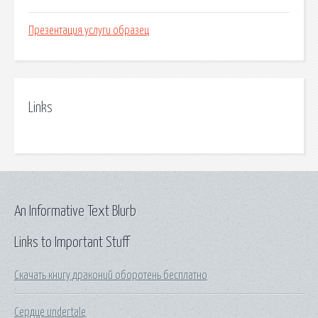
Презентация услуги образец
Links
An Informative Text Blurb
Links to Important Stuff
Скачать книгу драконий оборотень бесплатно
Сердце undertale