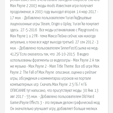
Max Payne 2 2003 моды mods Известная игра получает
продолжение, в 2003 году выходит вторая. 14 мар 2017 -
17 мин. - Добавлено пользователем Yuran'kaДешёвые
лицензионные игры Steam, Origin и Uplay, Yuran'ka покупает
здесь:. 27-5-2016 · Все моды устанавливаю с Playground.ru.
Max Payne 1 и 2 FR - тема Макса Пейна сейчас как никогда
актуальна, и пока все ждут выхода третьей. 27 сен 2012 - 3
мин. - Добавлено пользователем SinnerFastСсылка на мод-
4125/ Если оказалось так, что. 26-10-2015 · В видео
использованы фрагменты из видеоигры - Max Payne 2 А так
же музыка - Max Payne 2 - Main Title Theme. Все об игре Max
Payne 2: The Fall of Max Payne: описание, оценка и рейтинг
игры, обсуждения и комментарии игроков на портале
компьютерных игр. Скачать Max Payne: 2.5 ГБ / 4 ГБ
ОПИСАНИЕ тут написано, что присутствуют моды. 30 Янв. 13
авг 2017 - 55 мин. - Добавлено пользователем Old Hard
GamesPayne Effects 3 - это первым делом графический мод.
Он значительно улучшает игру, добавляет больше мелких