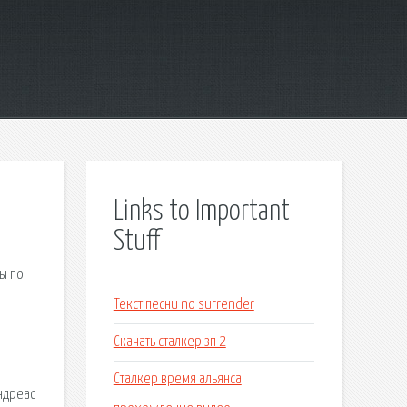
Links to Important
Stuff
ы по
Текст песни no surrender
Скачать сталкер зп 2
Сталкер время альянса
Андреас