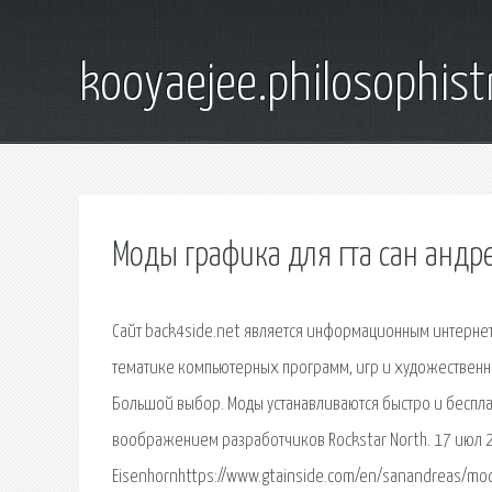
kooyaejee.philosophist
Моды графика для гта сан андр
Сайт back4side.net является информационным интерне
тематике компьютерных программ, игр и художественны
Большой выбор. Моды устанавливаются быстро и бесплат
воображением разработчиков Rockstar North. 17 июл 2
Eisenhornhttps://www.gtainside.com/en/sanandreas/mods