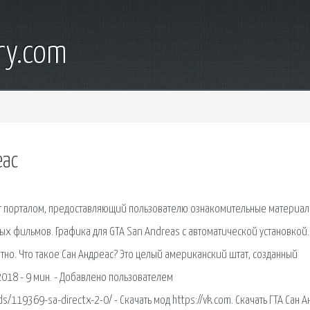
ry.com
еас
т порталом, предоставляющий пользователю ознакомительные материал
х фильмов. Графика для GTA San Andreas с автоматической установкой.
но. Что такое Сан Андреас? Это целый американский штат, созданный
018 - 9 мин. - Добавлено пользователем
/119369-sa-directx-2-0/ - Скачать мод https://vk.com. Скачать ГТА Сан 