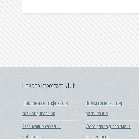
Links to Important Stuff
Шаблоны сертификатов
Поезд гомель питер
грамот дипломов
расписание
Расписание сахалин
Фото для заднего плана
хабаровск
презентации