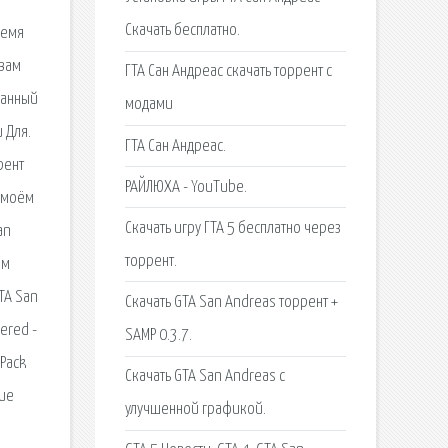
Скачать бесплатно.
ремя
 вам
ГТА Сан Андреас скачать торрент с
данный
модами
 Для.
ГТА Сан Андреас.
рент
РАЙЛЮХА - YouTube.
а моём
Скачать игру ГТА 5 бесплатно через
an
торрент.
ем
TA San
Скачать GTA San Andreas торрент +
ered -
SAMP 0.3.7.
ePack
Скачать GTA San Andreas с
чие
улучшенной графикой.