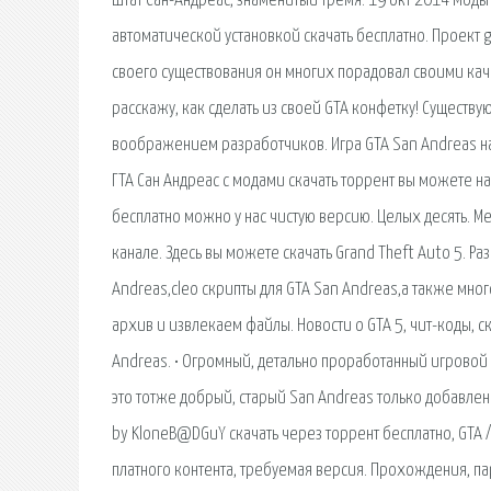
штат Сан-Андреас, знаменитый тремя. 19 окт 2014 Моды
автоматической установкой скачать бесплатно. Проект 
своего существования он многих порадовал своими каче
расскажу, как сделать из своей GTA конфетку! Существу
воображением разработчиков. Игра GTA San Andreas на 
ГТА Сан Андреас с модами скачать торрент вы можете на 
бесплатно можно у нас чистую версию. Целых десять. Мен
канале. Здесь вы можете скачать Grand Theft Auto 5. Ра
Andreas,cleo скрипты для GTA San Andreas,а также мно
архив и извлекаем файлы. Новости о GTA 5, чит-коды, ск
Andreas. • Огромный, детально проработанный игровой 
это тотже добрый, старый San Andreas только добавлены 
by KloneB@DGuY скачать через торрент бесплатно, GTA /
платного контента, требуемая версия. Прохождения, паро