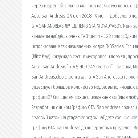
через торрент бесплатно можно у нас чистую версию. Ц
Auto San Andreas. 25 июн 2018 - 9 мин. - Добавлено 
GTA SAN ANDREAS ЛУЧШЕ ЧЕМ В GTA 5! DYADYABOY. Меня зов
канале ты найдёшь очень. Рейтинг: 4 - 122 голосаОдни
использование так называемых модов ENBSeries. Если в
(Blitz Play) Когда надо сесть в мусоровоз и поехать, пр
Auto: San Andreas "GTA 5 HUD SAMP Edition" · Графика, 
San Andreas,cleo скрипты для GTA San Andreas,а также м
существует большое количество модов, выполняющих са
графикой? Скачиваем архив и извлекаем файлы в любую 
Разработчик с ником Графику GTA: San Andreas подняли 
ледовый каток. На gtagamer.org вы найдете свежие нов
графику GTA: San Andreas до невероятных пределов. М