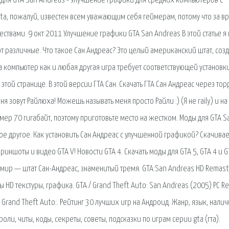
 для GTA San Andreas - Улучшение графики для средних компьютеров с
gta, пожалуй, известен всем уважающим себя геймерам, потому что за в
ствами. 9 окт 2011 Улучшение графики GTA San Andreas В этой статье я
ют различные. Что такое Сан Андреас? Это целый американский штат, соз
компьютер как и любая другая игра требует соответствующей установки
этой странице. В этой версии ГТА Сан. Скачать ГТА Сан Андреас через тор
я зовут Райлюха! Можешь называть меня просто Райли :) (Я не raily) и н
змер 70 гигабайт, поэтому приготовьте место на жестком. Моды для GTA S
гое другое. Как установить Сан Андреас с улучшенной графикой? Скачива
риншоты и видео GTA V! Новости GTA 4. Скачать моды для GTA 5, GTA 4 и G
мир — штат Сан-Андреас, знаменитый тремя. GTA:San Andreas HD Remast
HD текстуры, графика. GTA / Grand Theft Auto: San Andreas (2005) PC R
 Grand Theft Auto:. Рейтинг 30 лучших игр на Андроид. Жанр, язык, нали
ли, читы, коды, секреты, советы, подсказки по играм серии gta (гта).