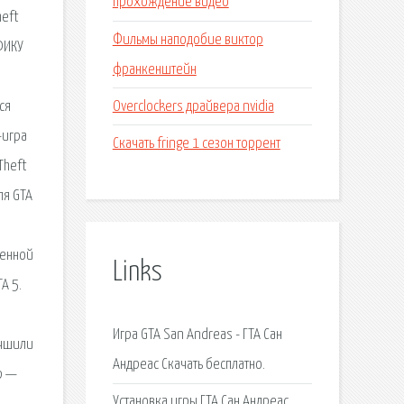
прохождение видео
heft
Фильмы наподобие виктор
ФИКУ
франкенштейн
м
Overclockers драйвера nvidia
ся
-игра
Скачать fringe 1 сезон торрент
Theft
ля GTA
шенной
Links
A 5.
Игра GTA San Andreas - ГТА Сан
учшили
Андреас Скачать бесплатно.
р —
Установка игры ГТА Сан Андреас