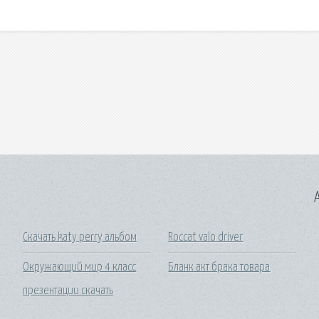
A
Скачать katy perry альбом
Roccat valo driver
Окружающий мир 4 класс
Бланк акт брака товара
презентации скачать