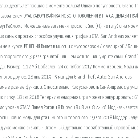
елых десять лет прошло с момента релиза! Однако популярности Grand T
пользователем DYADYABOYГРАФИКА НОВОГО ПОКОЛЕНИЯ В ГТА СА! ДЕЛАЕМ ГРА
ут Райлюха! Можешь называть меня просто Райли :) (Я не raily) и на моё
м из самых простых способов улучшения графики GTA: San Andreas являет
ы не в курсе. РЕШЕНИЯ Вылет в миссии с мусоровозом / ювелиркой / Блиц
осто взорвите его 3 раза гранатой или чем хотите, или умрите сами. Grand 
Моды. Размер: 1.12 Мб Добавлен: 24 сентября 2017 Комментариев:. Моды д
ногое другое. 28 янв 2019 - 5 мин.Для Grand Theft Auto: San Andreas
мые разные функции. Относительно. Как установить Сан Андреас с улуч
папку. 18 авг 2018 Теперь легендарная игра может конкурировать с GT
до уровня GTA V. Павел Рогов 18 Bupyc 18.08.2018 22:26. Мод называется
ости, новые моды для gta и много интересного. 19 авг 2018 Моддеры ул
од уже можно скачать. • Огромный, детально проработанный игровой ми