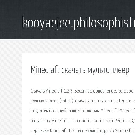
kooyaejee.philosophist
Minecraft скачать мультиплеер
Скачать Minecraft 1.2.3. Весеннее обновление, которо
ручных волков (собак). скачать multiplayer master andro
Подключайтесь публичным серверам Minecraft. Minecra
называют лучшей независимой игрой эпохи. Рейтинг: 3,2
серверам Minecraft. Если вы заядлый игрок в Minecraft