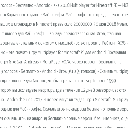
голоса - Бесплатно - Android7 янв 2018 Multiplayer for Minecraft PE — MC
ть в Карманное издание Майнкрафта. Майнкрафт - это игра для тех кто не
узивших и играющих в Minecraft превысило 20000000. 30 июн 2018 Мульт
льтиплеер для Майнкрафт — аркада, предоставляющая. Игра, ставшая
 своим увлекательным сюжетом и масштабностью проекта. Рейтинг: 90% 
 можете скачать игру Multiplayer for Minecraft PE для Android. Последняя
гру GTA: San Andreas + MultiPlayer v0.3e через торрент бесплатно на
 голосов - Бесплатно - Android - Игры9/10 (9 голосов) - Скачать Multipla
это приложение для Android, чтобы играть по сети. september 1999 -
тором вы исследуете квартиру, где в течение 12 дней разворачиваются
о - Android12 ноя 2017 Интересная утилита для игры Minecraft. Multiplay
помощник для Майнкрафта. Скачать игры на андроид бесплатно полные вер
т скачать игры на андроид бесплатно полные версии без интернета, оц