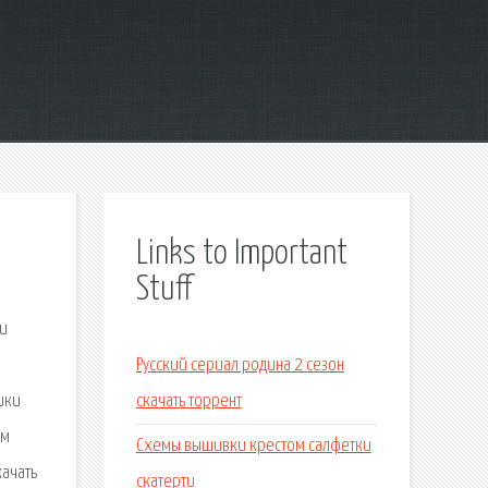
Links to Important
Stuff
 и
Русский сериал родина 2 сезон
ики
скачать торрент
ым
Схемы вышивки крестом салфетки
качать
скатерти