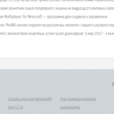
афт 1.2.102 на Aptoide прямо сейчас! Скачать аналогичные Мультиплее
новая сюжетная линия популярного экшена на Андроид от компании Game
an Multiplayer for Minecraft — программа для создания и управления
но. PixARK скачать торрент на русском вы сможете с нашего игрового по
olved с множеством животных, в том числе динозавров. 5 мар 2017 - 4 мин.
A
Скачать скин для майнкрафт
Узор ананасы крючком
64x32 3д
схема видео