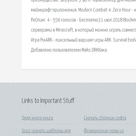
преимущества. Загрузите 3.98☆ Мультиплеер для майнкр
майнкрафт приложения. Modern Combat 4: Zero Hour - 
Рейтинг: 4 - 556 голосов - Бесплатно31 июл 2018 Blockm
серверами в Minecraft, в который можно играть совмест
Игра PixARK - пиксельный вариант игры ARK: Survival Ev
Добавлено пользователем Maks DRKКака.
Links to Important Stuff
Дядя жора книга
Скачать сборник софта
Ucoz скачать шаблоны для
Французские розы из