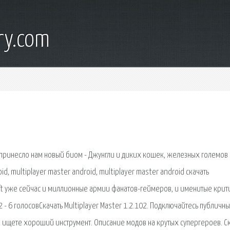
ry.com
е принесло нам новый биом - Джунгли и диких кошек, железных големов
id, multiplayer master android, multiplayer master android скачать
ft уже сейчас и миллионные армии фанатов-геймеров, и именитые крит
 - 6 голосовСкачать Multiplayer Master 1.2.102. Подключайтесь публичн
 и ищете хороший инструмент. Описание модов на крутых супергероев. С