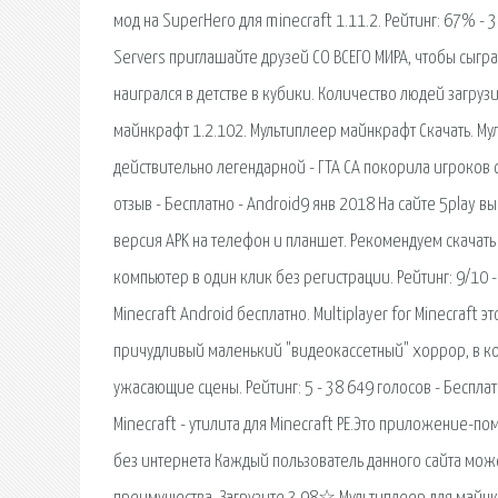
мод на SuperHero для minecraft 1.11.2. Рейтинг: 67% - 3 
Servers приглашайте друзей СО ВСЕГО МИРА, чтобы сыгра
наигрался в детстве в кубики. Количество людей загр
майнкрафт 1.2.102. Мультиплеер майнкрафт Скачать. Му
действительно легендарной - ГТА СА покорила игроков
отзыв - Бесплатно - Android9 янв 2018 На сайте 5play вы
версия APK на телефон и планшет. Рекомендуем скачать и
компьютер в один клик без регистрации. Рейтинг: 9/10 - 9
Minecraft Android бесплатно. Multiplayer for Minecraft 
причудливый маленький "видеокассетный" хоррор, в ко
ужасающие сцены. Рейтинг: 5 - 38 649 голосов - Бесплатн
Minecraft - утилита для Minecraft PE.Это приложение-
без интернета Каждый пользователь данного сайта може