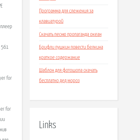
PE
Программа для слежения за
клавиатурой
иплеер
Скачать песню пропаганда океан
Брифли пушкин повести белкина
- 561
краткое содержание
Шаблон для фотошопа скачать
yer for
бесплатно дед мороз
er for
сии
Links
енив