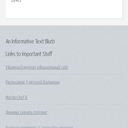
Links
An Informative Text Blurb
Links to Important Stuff
Уфимский журнал официальный сайт
Расписание 3 детской больницы
Masterchef 6
Дежавю скачать торрент
Ходячие мертвецы 1 сезон fox торрент