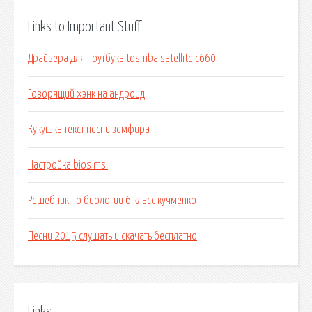
Links to Important Stuff
Драйвера для ноутбука toshiba satellite c660
Говорящий хэнк на андроид
Кукушка текст песни земфира
Настройка bios msi
Решебник по биологии 6 класс кучменко
Песни 2015 слушать и скачать бесплатно