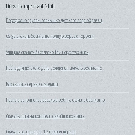
Links to Important Stuff
Портфолио группы солнышко детского сада образец
Cs go скачать бесплатно полную версию торрент
Улицкая скачать бесплатно fb2 искусство жить
Песни для детского день рождения скачать бесплатно
Как скачать сервер с модами
Песни в исполнении веселые ребята скачать бесплатно
Скачать читы на копатели онлайн в контакте
Скачать торрент pes 12 полная версия