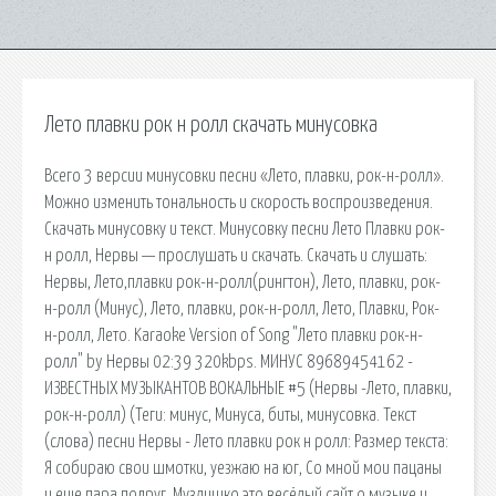
Лето плавки рок н ролл скачать минусовка
Всего 3 версии минусовки песни «Лето, плавки, рок-н-ролл».
Можно изменить тональность и скорость воспроизведения.
Скачать минусовку и текст. Минусовку песни Лето Плавки рок-
н ролл, Нервы — прослушать и скачать. Скачать и слушать:
Нервы, Лето,плавки рок-н-ролл(рингтон), Лето, плавки, рок-
н-ролл (Минус), Лето, плавки, рок-н-ролл, Лето, Плавки, Рок-
н-ролл, Лето. Karaoke Version of Song "Лето плавки рок-н-
ролл" by Нервы 02:39 320kbps. МИНУС 89689454162 -
ИЗВЕСТНЫХ МУЗЫКАНТОВ ВОКАЛЬНЫЕ #5 (Нервы -Лето, плавки,
рок-н-ролл) (Теги: минус, Минуса, биты, минусовка. Текст
(слова) песни Нервы - Лето плавки рок н ролл: Размер текста:
Я собираю свои шмотки, уезжаю на юг, Со мной мои пацаны
и еще пара подруг. Музлишко это весёлый сайт о музыке и