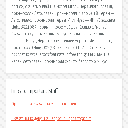
песнях, скачать онлайн на Исполнитель: НервыЛето, плавки,
рок-н-ролл - Лето, плавки, рок-н-ролл. 4 апр 2018 Нервы —
Лето, плавки, рок-н-ролл Нервы ·•° ♫ Муза — МИНУС задавка
club18921089 Нервы — Кофе мой друг (задавка/минус).
Скачать и слушать: Нервы -минус., Без названия, Нервы
Счастье, Минус, Нервы, Ярче и теплее Нервы – Лето, плавки,
рок-н-ролл (Минус)02:38. Главная · БЕСПЛАТНО скачать
бесплатно yves larock feat natalie free tonight БЕСПЛАТНО
нервы лето плавки рок-н-ролл скачать бесплатно минус.
Links to Important Stuff
Орлов алекс скачать все книги торрент
Скачать кино девушка напротив через торрент