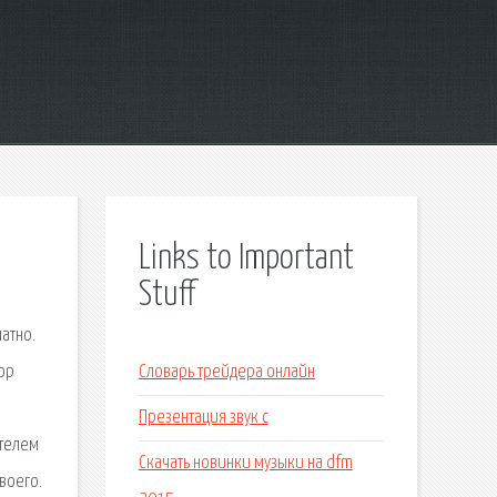
Links to Important
Stuff
атно.
ор
Словарь трейдера онлайн
Презентация звук с
ателем
Скачать новинки музыки на dfm
своего.