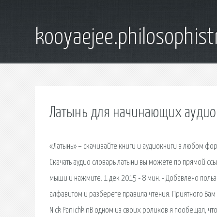
kooyaejee.philosophist
Латынь для начинающих аудио
«Латынь» – скачивайте книги и аудиокниги в любом фор
Скачать аудио словарь латыни вы можете по прямой сс
мыши и нажмите. 1 дек 2015 - 8 мин. - Добавлено поль
алфавитом и разберете правила чтения. Приятного Вам 
Nick PanichkinВ одном из своих роликов я пообещал, что 