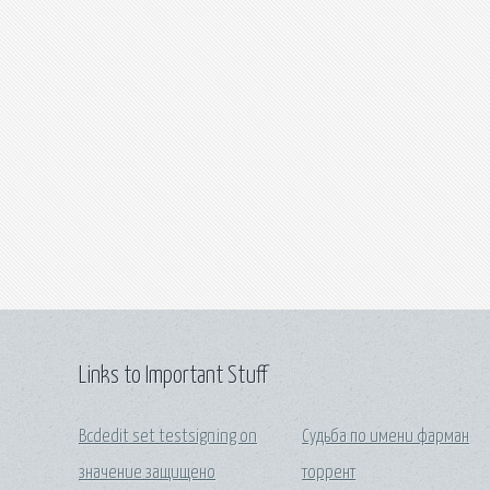
Links to Important Stuff
Bcdedit set testsigning on
Судьба по имени фарман
значение защищено
торрент