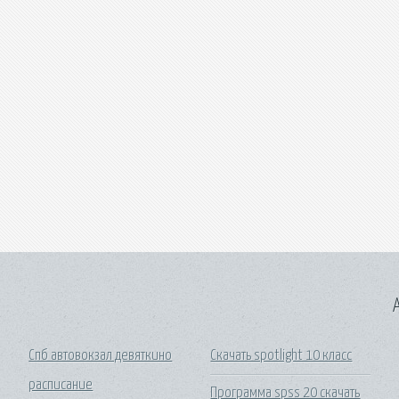
A
Спб автовокзал девяткино
Скачать spotlight 10 класс
расписание
Программа spss 20 скачать