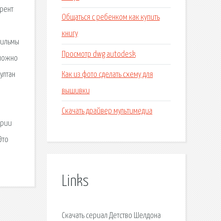
ррент
Общаться с ребенком как купить
книгу
фильмы
Просмотр dwg autodesk
 можно
Как из фото сделать схему для
ултан
вышивки
Скачать драйвер мультимедиа
ерии
Это
Links
Скачать сериал Детство Шелдона