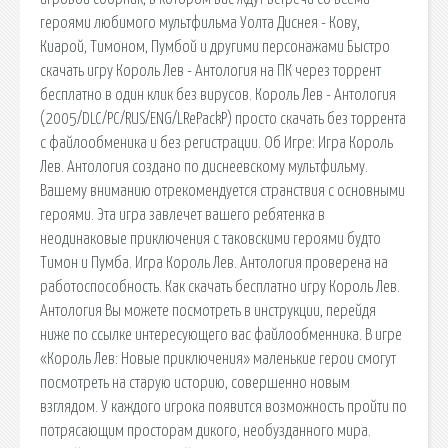
героями любимого мультфильма Уолта Диснея - Кову,
Киарой, Тимоном, Пумбой и другими персонажами Быстро
скачать игру Король Лев - Антология на ПК через торрент
бесплатно в один клик без вирусов. Король Лев - Антология
(2005/DLC/PC/RUS/ENG/LRePackP) просто скачать без торрента
с файлообменика и без регистрации. Об Игре: Игра Король
Лев. Антология создано по диснеевскому мультфильму.
Вашему вниманию отрекомендуется странствия с основными
героями. Эта игра завлечет вашего ребятенка в
неодинаковые приключения с таковскими героями будто
Тимон и Пумба. Игра Король Лев. Антология проверена на
работоспособность. Как скачать бесплатно игру Король Лев.
Антология Вы можете посмотреть в инструкции, перейдя
ниже по ссылке интересующего вас файлообменника. В игре
«Король Лев: Новые приключения» маленькие герои смогут
посмотреть на старую историю, совершенно новым
взглядом. У каждого игрока появится возможность пройти по
потрясающим просторам дикого, необузданного мира.