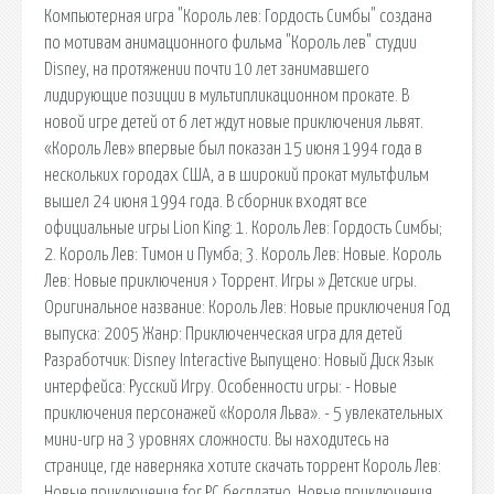
Компьютерная игра "Король лев: Гордость Симбы" создана
по мотивам анимационного фильма "Король лев" студии
Disney, на протяжении почти 10 лет занимавшего
лидирующие позиции в мультипликационном прокате. В
новой игре детей от 6 лет ждут новые приключения львят.
«Король Лев» впервые был показан 15 июня 1994 года в
нескольких городах США, а в широкий прокат мультфильм
вышел 24 июня 1994 года. В сборник входят все
официальные игры Lion King: 1. Король Лев: Гордость Симбы;
2. Король Лев: Тимон и Пумба; 3. Король Лев: Новые. Король
Лев: Новые приключения › Торрент. Игры » Детские игры.
Оригинальное название: Король Лев: Новые приключения Год
выпуска: 2005 Жанр: Приключенческая игра для детей
Разработчик: Disney Interactive Выпущено: Новый Диск Язык
интерфейса: Русский Игру. Особенности игры: - Новые
приключения персонажей «Короля Льва». - 5 увлекательных
мини-игр на 3 уровнях сложности. Вы находитесь на
странице, где наверняка хотите скачать торрент Король Лев:
Новые приключения for PC бесплатно. Новые приключения