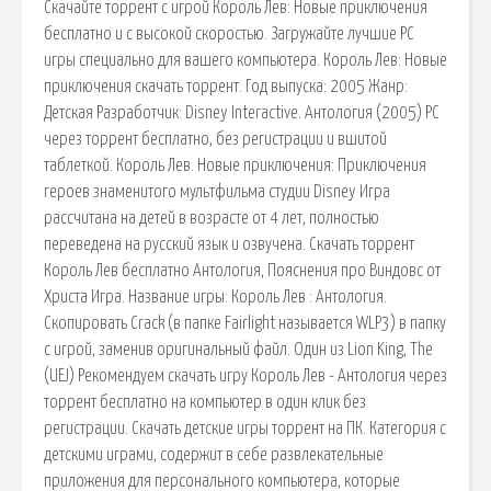
Скачайте торрент с игрой Король Лев: Новые приключения
бесплатно и с высокой скоростью. Загружайте лучшие PC
игры специально для вашего компьютера. Король Лев: Новые
приключения скачать торрент. Год выпуска: 2005 Жанр:
Детская Разработчик: Disney Interactive. Антология (2005) PC
через торрент бесплатно, без регистрации и вшитой
таблеткой. Король Лев. Новые приключения: Приключения
героев знаменитого мультфильма студии Disney Игра
рассчитана на детей в возрасте от 4 лет, полностью
переведена на русский язык и озвучена. Скачать торрент
Король Лев бесплатно Антология, Пояснения про Виндовс от
Христа Игра. Название игры: Король Лев : Антология.
Скопировать Crack (в папке Fairlight называется WLP3) в папку
с игрой, заменив оригинальный файл. Один из Lion King, The
(UEJ) Рекомендуем скачать игру Король Лев - Антология через
торрент бесплатно на компьютер в один клик без
регистрации. Скачать детские игры торрент на ПК. Категория с
детскими играми, содержит в себе развлекательные
приложения для персонального компьютера, которые