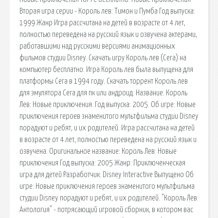
Вторая игра серии - Король лев: Тимон и Пумба Год выпуска:
1999 Жанр Игра рассчитана на детей в возрасте от 4 лет,
полностью переведена на русский язык и озвучена актерами,
работавшими над русскими версиями анимационных
фильмов студии Disney. Скачать игру Король лев (Сега) на
компьютер бесплатно. Игра Король лев была выпущена для
платформы Сега в 1994 году. Скачать торрент Король лев
для эмулятора Сега для пк или андроид. Название: Король
Лев: Новые приключения. Год выпуска: 2005. Об игре: Новые
приключения героев знаменитого мультфильма студии Disney
порадуют и ребят, и их родителей. Игра рассчитана на детей
в возрасте от 4 лет, полностью переведена на русский язык и
озвучена. Оригинальное название: Король Лев: Новые
приключения Год выпуска: 2005 Жанр: Приключенческая
игра для детей Разработчик: Disney Interactive Выпущено Об
игре: Новые приключения героев знаменитого мультфильма
студии Disney порадуют и ребят, и их родителей. "Король Лев:
Антология" - потрясающий игровой сборник, в котором вас