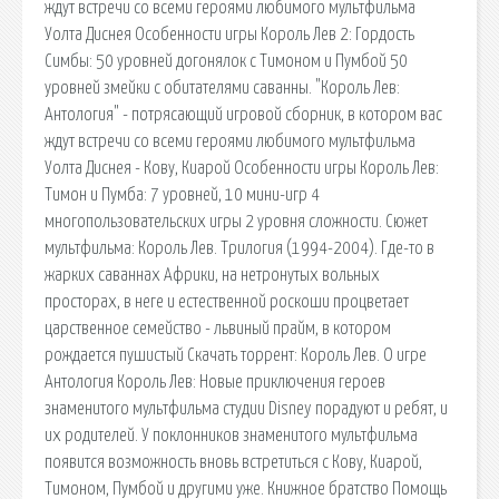
ждут встречи со всеми героями любимого мультфильма
Уолта Диснея Особенности игры Король Лев 2: Гордость
Симбы: 50 уровней догонялок с Тимоном и Пумбой 50
уровней змейки с обитателями саванны. "Король Лев:
Антология" - потрясающий игровой сборник, в котором вас
ждут встречи со всеми героями любимого мультфильма
Уолта Диснея - Кову, Киарой Особенности игры Король Лев:
Тимон и Пумба: 7 уровней, 10 мини-игр 4
многопользовательских игры 2 уровня сложности. Сюжет
мультфильма: Король Лев. Трилогия (1994-2004). Где-то в
жарких саваннах Африки, на нетронутых вольных
просторах, в неге и естественной роскоши процветает
царственное семейство - львиный прайм, в котором
рождается пушистый Скачать торрент: Король Лев. О игре
Антология Король Лев: Новые приключения героев
знаменитого мультфильма студии Disney порадуют и ребят, и
их родителей. У поклонников знаменитого мультфильма
появится возможность вновь встретиться с Кову, Киарой,
Тимоном, Пумбой и другими уже. Книжное братство Помощь