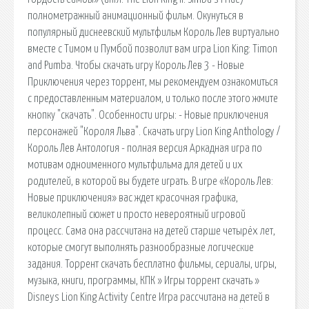
полнометражный анимационный фильм. Окунуться в
популярный диснеевский мультфильм Король Лев виртуально
вместе с Тимом и Пумбой позволит вам игра Lion King: Timon
and Pumba. Чтобы скачать игру Король Лев 3 - Новые
Приключения через торрент, мы рекомендуем ознакомиться
с предоставленным материалом, и только после этого жмите
кнопку "скачать". Особенности игры: - Новые приключения
персонажей "Короля Льва". Скачать игру Lion King Anthology /
Король Лев Антология - полная версия Аркадная игра по
мотивам одноименного мультфильма для детей и их
родителей, в которой вы будете играть. В игре «Король Лев:
Новые приключения» вас ждет красочная графика,
великолепный сюжет и просто невероятный игровой
процесс. Сама она рассчитана на детей старше четырёх лет,
которые смогут выполнять разнообразные логические
задания. Торрент скачать бесплатно фильмы, сериалы, игры,
музыка, книги, программы, КПК » Игры торрент скачать »
Disneys Lion King Activity Centre Игра рассчитана на детей в