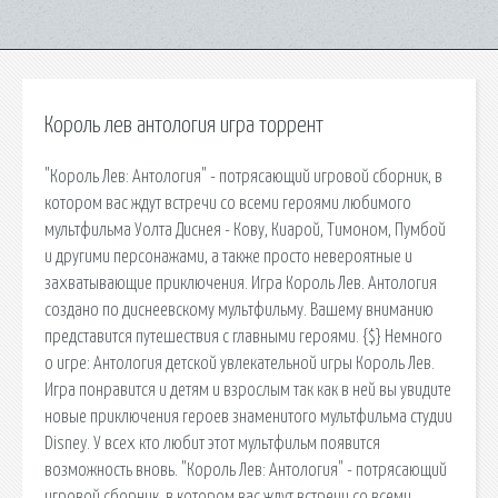
Король лев антология игра торрент
"Король Лев: Антология" - потрясающий игровой сборник, в
котором вас ждут встречи со всеми героями любимого
мультфильма Уолта Диснея - Кову, Киарой, Тимоном, Пумбой
и другими персонажами, а также просто невероятные и
захватывающие приключения. Игра Король Лев. Антология
создано по диснеевскому мультфильму. Вашему вниманию
представится путешествия с главными героями. {$} Немного
о игре: Антология детской увлекательной игры Король Лев.
Игра понравится и детям и взрослым так как в ней вы увидите
новые приключения героев знаменитого мультфильма студии
Disney. У всех кто любит этот мультфильм появится
возможность вновь. "Король Лев: Антология" - потрясающий
игровой сборник, в котором вас ждут встречи со всеми