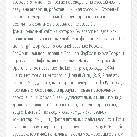
возрасте от 4 лет, полностью переведена на русский язык и
озвучена актерами, работавшими над русскими. Открытый
торрент трекер - скачивай без регистрации. Тысячи
бесплатных фильмов и сериалов. Красивый и
функциональный сайт, на котором Вы всегда найдете, как
новинки кино, так и старые любимые фильмы. Король Лев The
Lion KingИнформация о фильмеНазвание: Король
ЛевОригинальное название: The Lion KingГод выхода Торрент
игры для pc. Информация о фильме Название: Король Лев
Оригинальное название: The Lion King Год выхода: 1994
Жанр: мультфильм. Антология (Новый Диск) (RUS) P скачать
торрент Международный торрент-трекер Rustorka Русторь до
последнего! Особенности продукта: Новые приключения
персонажей «Короля Льва»! 5 увлекательных мини-игр на 3
уровнях сложности. Описание игры, торрент, скриншоты,
видео. Быстрый переход к: ссылкам для скачивания
комментариям (1 шт.) Дополнительные файлы для игры. Если
ты нашел новую версию игры Disney The Lion King GOG , либо
русификатор к ней, патч, левелпак или мод - сообщи об этом.