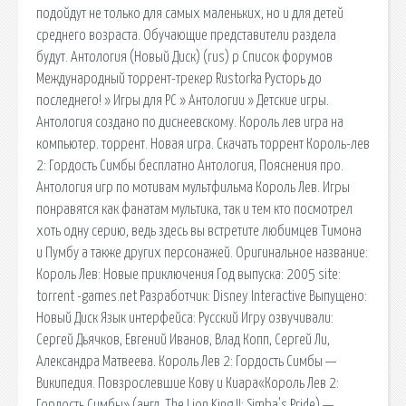
подойдут не только для самых маленьких, но и для детей
среднего возраста. Обучающие представители раздела
будут. Антология (Новый Диск) (rus) p Список форумов
Международный торрент-трекер Rustorka Русторь до
последнего! » Игры для PC » Антологии » Детские игры.
Антология создано по диснеевскому. Король лев игра на
компьютер. торрент. Новая игра. Скачать торрент Король-лев
2: Гордость Симбы бесплатно Антология, Пояснения про.
Антология игр по мотивам мультфильма Король Лев. Игры
понравятся как фанатам мультика, так и тем кто посмотрел
хоть одну серию, ведь здесь вы встретите любимцев Тимона
и Пумбу а также других персонажей. Оригинальное название:
Король Лев: Новые приключения Год выпуска: 2005 site:
torrent -games.net Разработчик: Disney Interactive Выпущено:
Новый Диск Язык интерфейса: Русский Игру озвучивали:
Сергей Дьячков, Евгений Иванов, Влад Копп, Сергей Ли,
Александра Матвеева. Король Лев 2: Гордость Симбы —
Википедия. Повзрослевшие Кову и Киара«Король Лев 2:
Гордость Симбы» (англ. The Lion King II: Simba's Pride) —