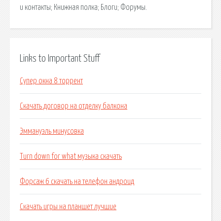
и контакты; Книжная полка; Блоги; Форумы.
Links to Important Stuff
Супер окна 8 торрент
Скачать договор на отделку балкона
Эммануэль минусовка
Turn down for what музыка скачать
Форсаж 6 скачать на телефон андроид
Скачать игры на планшет лучшие