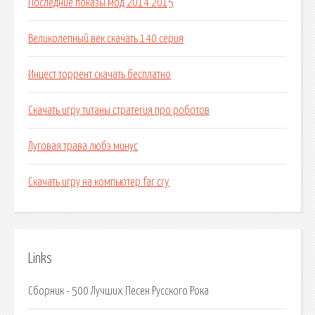
Последние показы мод 2014 2015
Великолепный век скачать 140 серия
Инцест торрент скачать бесплатно
Скачать игру титаны стратегия про роботов
Луговая трава любэ минус
Скачать игру на компьютер far cry
Links
Сборник - 500 Лучших Песен Русского Рока