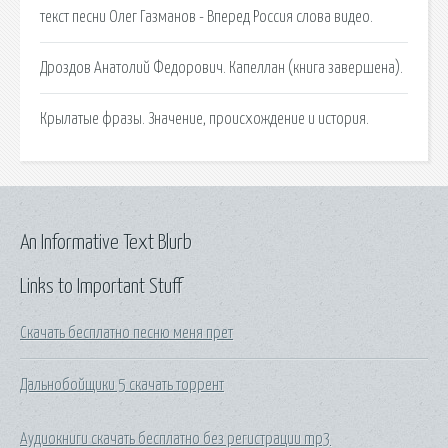
текст песни Олег Газманов - Вперед Россия слова видео.
Дроздов Анатолий Федорович. Капеллан (книга завершена).
Крылатые фразы. Значение, происхождение и история.
An Informative Text Blurb
Links to Important Stuff
Скачать бесплатно песню меня прет
Дальнобойщики 5 скачать торрент
Аудиокниги скачать бесплатно без регистрации mp3