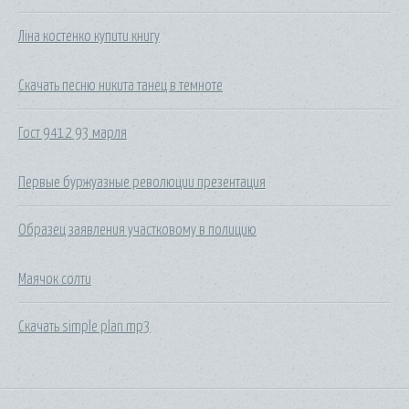
Ліна костенко купити книгу
Скачать песню никита танец в темноте
Гост 9412 93 марля
Первые буржуазные революции презентация
Образец заявления участковому в полицию
Маячок солти
Скачать simple plan mp3