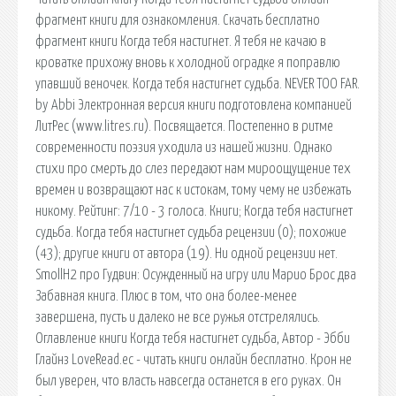
фрагмент книги для ознакомления. Скачать бесплатно
фрагмент книги Когда тебя настигнет. Я тебя не качаю в
кроватке прихожу вновь к холодной оградке я поправлю
упавший веночек. Когда тебя настигнет судьба. NEVER TOО FAR.
by Abbi Электронная версия книги подготовлена компанией
ЛитРес (www.litres.ru). Посвящается. Постепенно в ритме
современности поэзия уходила из нашей жизни. Однако
стихи про смерть до слез передают нам мироощущение тех
времен и возвращают нас к истокам, тому чему не избежать
никому. Рейтинг: 7/10 - 3 голоса. Книги; Когда тебя настигнет
судьба. Когда тебя настигнет судьба рецензии (0); похожие
(43); другие книги от автора (19). Ни одной рецензии нет.
SmollH2 про Гудвин: Осужденный на игру или Марио Брос два
Забавная книга. Плюс в том, что она более-менее
завершена, пусть и далеко не все ружья отстрелялись.
Оглавление книги Когда тебя настигнет судьба, Автор - Эбби
Глайнз LoveRead.ec - читать книги онлайн бесплатно. Крон не
был уверен, что власть навсегда останется в его руках. Он