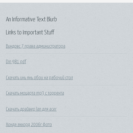
An Informative Text Blurb
Links to Important Stuff
Виндовс 7 права администратора
Din 981 pdf
Скачать инь янь обои на рабочий стол
Скачать моцарта mp3 с торрента
Скачать драйвер lan для acer
Хонда аккорд 2006г фото