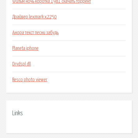
Фильм ночь коротка 1981 скачать торрент
Драйвер lexmark x2250
Анора текст песни забудь
Planeta iphone
Drvdspl dll
Resco photo viewer
Links