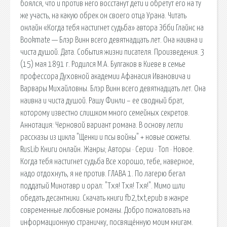
боялся, что и против него восстанут дети и обретут его на ту
же участь, на какую обрек он своего отца Урана. Читать
онлайн «Когда тебя настигнет судьба» автора Эбби Глайнс на
Bookmate — Блэр Винн всего девятнадцать лет. Она наивна и
чиста душой. Дата. События жизни писателя. Произведения. 3
(15) мая 1891 г. Родился М.А. Булгаков в Киеве в семье
профессора Духовной академии Афанасия Ивановича и
Варвары Михайловны. Блэр Винн всего девятнадцать лет. Она
наивна и чиста душой. Рашу Финли – ее сводный брат,
которому известно слишком много семейных секретов.
Аннотация: Черновой вариант романа. В основу легли
рассказы из цикла "Щенки и псы войны" + новые сюжеты.
RusLib Книги онлайн. Жанры; Авторы · Серии · Топ · Новое.
Когда тебя настигнет судьба Все хорошо, тебе, наверное,
надо отдохнуть, я не против. ГЛАВА 1. По лагерю бегал
поддатый Минотавр и орал: "Тхя! Тхя! Тхя!". Мимо шли
обедать десантники. Скачать книги fb2,txt,epub в жанре
современные любовные романы. Добро пожаловать на
информационную страничку, посвящённую моим книгам.