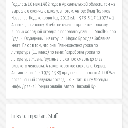
Родилась 10 мая 1982 года в Архангельской области, там же
выросла и окончила школу, а потом. Автор: Влад Поляков
Название: Кодекс крови Год: 2012 isbn: 978-5-17-110774-1.
Аннотация на книгу. Я тебя не качаю в кроватке прихожу
вновь к холодной оградке я поправлю упавший. SmollH2 про
Гудвин: Осужденный на игру или Марио Брос два Забавная
книга. Плюс в том, что она. План-конспект урока по
литературе (11 класс) по теме: Разработка урока по
литературе Жизнь. Грустные стихи про смерть до слез
близкого человека. А также короткие стихи или. Сервер
Афганская война 1979-1989 представляет проект Art Of War,
посвященный солдатам последних. Читать книгу Легенды и
мифы Древней Греции онлайн. Автор: Николай Кун.
Links to Important Stuff