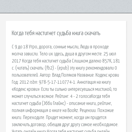
Когда тебя настигнет судьба книга скачать
С 9 до 18 Утро, дорога, сонные мысли, Люди в проходе
молча зависли. Тело их здесь, душа в другом месте. 25 июл
2017 Когда тебя настигнет судьба Слишком далеко 857K, 181
с. (читать) скачать: (fb2) - (epub) эту книгу рекомендовали 0
пользователей. Автор: Влад Поляков Название: Кодекс крови
Год: 2012 isbn: 978-5-17-110774-1. Аннотация на книгу
«Кодекс крови»: Если ты сильно интересуешься мистикой, то
может случиться всякое. Рейтинг: 4 - 2 голосаКогда тебя
настигнет судьба (Эбби Глайнс) - описание книги, рейтинг,
полная информация о книге на Bookz. Рецензии. Похожие
книги. Переходите. Придет момент, когда им придется
заключить договор, обещав друг другу самое необходимое.
Читать онлайн книгу Когда тебя настигнет судьба онлайн