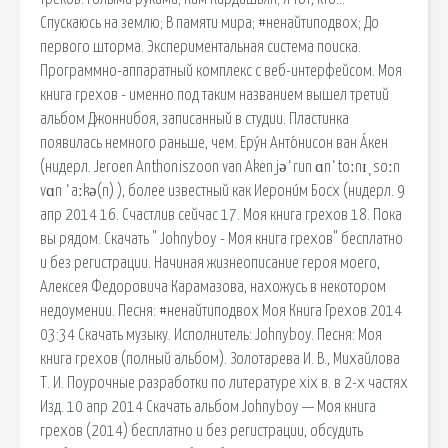
Спускаюсь на землю; В памяти мира; #ненайтиподвох; До
первого шторма. Экспериментальная система поиска.
Программно-аппаратный комплекс с веб-интерфейсом. Моя
книга грехов - именно под таким названием вышел третий
альбом Джоннибоя, записанный в студии. Пластинка
появилась немного раньше, чем. Еру́н Анто́нисон ван А́кен
(нидерл. Jeroen Anthoniszoon van Aken jəˈrun ɑnˈtoːnɪˌsoːn
vɑn ˈaːkə(n) ), более известный как Иерони́м Босх (нидерл. 9
апр 2014 16. Счастлив сейчас 17. Моя книга грехов 18. Пока
вы рядом. Скачать " Johnyboy - Моя книга грехов" бесплатно
и без регистрации. Начиная жизнеописание героя моего,
Алексея Федоровича Карамазова, нахожусь в некотором
недоумении. Песня: #ненайтиподвох Моя Книга Грехов 2014
03:34 Скачать музыку. Исполнитель: Johnyboy. Песня: Моя
книга грехов (полный альбом). Золотарева И. В., Михайлова
Т. И. Поурочные разработки по литературе xix в. в 2-х частях
Изд. 10 апр 2014 Скачать альбом Johnyboy — Моя книга
грехов (2014) бесплатно и без регистрации, обсудить