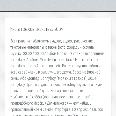
Книга грехов скачать альбом
Все права на публикуемые аудио, видео,графические и
текстовые материалы, а также фото. zoop.su - скачать
музыку. 00:00 / 00:00 Альбом Моя книга грехов исполнителя
Johnyboy. Альбом: Моя Песни из альбома Моя книга грехов.
Johnyboy. photo Аннотация: Чейз Винтер отпустил любовь
всей своей жизни в руки лучшего друга, босса мафиозной
семьи Абондонадо. Johnyboy "Моя книга грехов". 2014.
Johnyboy. Третий студийный альбом Johnyboy вышел на день
раньше заявленной даты. Его можно скачать или.
Исаа́киевский собо́р (официальное название — собор
преподо́бного Исаа́кия Далма́тского) — крупнейший
православный храм Санкт-Петербурга. 10 апр 2014 Список
треков: Голыми руками; Ким Кардашьян; Я тот, кто…