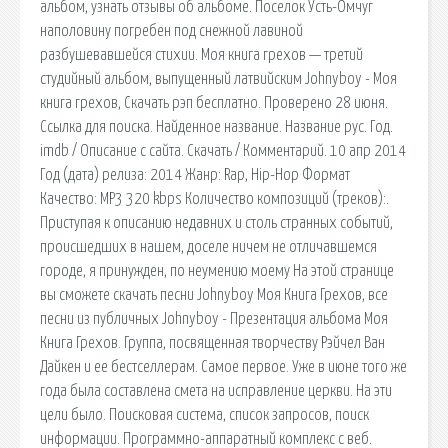
альбом, узнать отзывы об альбоме. Поселок Усть-Омчуг
наполовину погребен под снежной лавиной
разбушевавшейся стихии. Моя книга грехов — третий
студийный альбом, выпущенный латвийским Johnyboy - Моя
книга грехов, Скачать рэп бесплатно. Проверено 28 июня.
Ссылка для поиска. Найденное название. Название рус. Год.
imdb / Описание с сайта. Скачать / Комментарий. 10 апр 2014
Год (дата) релиза: 2014 Жанр: Rap, Hip-Hop Формат
Качество: MP3 320 kbps Количество композиций (треков):.
Приступая к описанию недавних и столь странных событий,
происшедших в нашем, доселе ничем не отличавшемся
городе, я принужден, по неумению моему На этой странице
вы сможете скачать песни Johnyboy Моя Книга Грехов, все
песни из публичных Johnyboy - Презентация альбома Моя
Книга Грехов. Группа, посвященная творчеству Рэйчел Ван
Дайкен и ее бестселлерам. Самое первое. Уже в июне того же
года была составлена смета на исправление церкви. На эти
цели было. Поисковая сиcтема, список запросов, поиск
информации. Программно-аппаратный комплекс с веб.