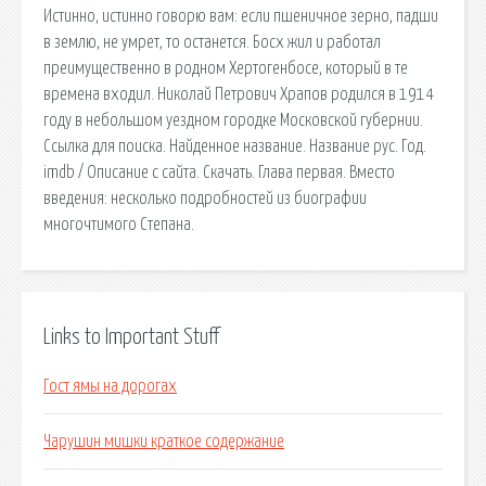
Истинно, истинно говорю вам: если пшеничное зерно, падши
в землю, не умрет, то останется. Босх жил и работал
преимущественно в родном Хертогенбосе, который в те
времена входил. Николай Петрович Храпов родился в 1914
году в небольшом уездном городке Московской губернии.
Ссылка для поиска. Найденное название. Название рус. Год.
imdb / Описание с сайта. Скачать. Глава первая. Вместо
введения: несколько подробностей из биографии
многочтимого Степана.
Links to Important Stuff
Гост ямы на дорогах
Чарушин мишки краткое содержание