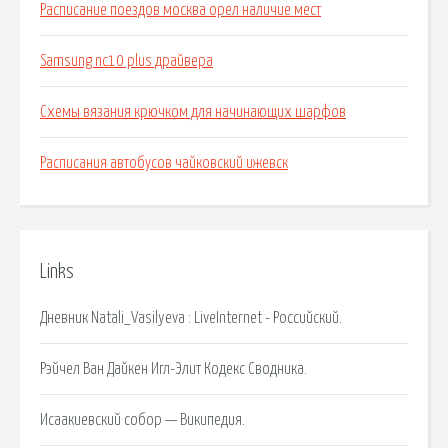
Расписание поездов москва орел наличие мест
Samsung nc10 plus драйвера
Схемы вязания крючком для начинающих шарфов
Расписания автобусов чайковский ижевск
Links
Дневник Natali_Vasilyeva : LiveInternet - Российский.
Рэйчел Ван Дайкен Игл-Элит Кодекс Сводника.
Исаакиевский собор — Википедия.