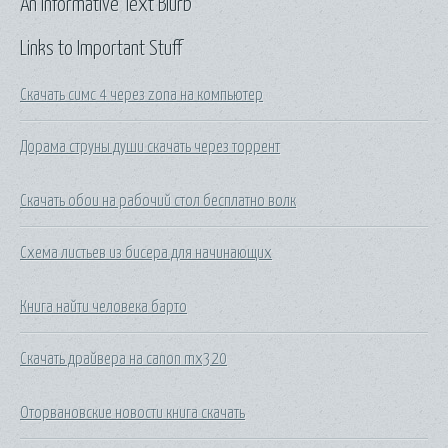
An Informative Text Blurb
Links to Important Stuff
Скачать симс 4 через zona на компьютер
Дорама струны души скачать через торрент
Скачать обои на рабочий стол бесплатно волк
Схема листьев из бисера для начинающих
Книга найти человека барто
Скачать драйвера на canon mx320
Оторвановские новости книга скачать