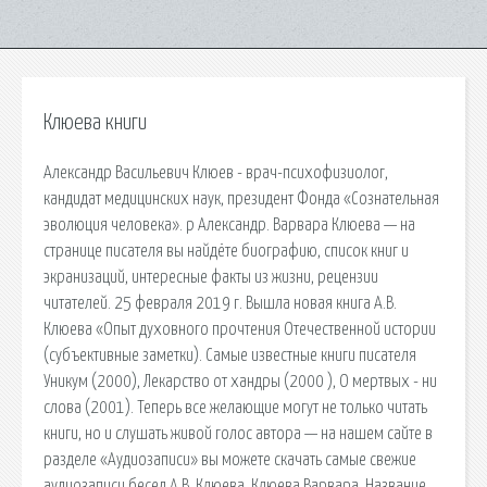
Клюева книги
Александр Васильевич Клюев - врач-психофизиолог,
кандидат медицинских наук, президент Фонда «Сознательная
эволюция человека». p Александр. Варвара Клюева — на
странице писателя вы найдёте биографию, список книг и
экранизаций, интересные факты из жизни, рецензии
читателей. 25 февраля 2019 г. Вышла новая книга А.В.
Клюева «Опыт духовного прочтения Отечественной истории
(субъективные заметки). Самые известные книги писателя
Уникум (2000), Лекарство от хандры (2000 ), О мертвых - ни
слова (2001). Теперь все желающие могут не только читать
книги, но и слушать живой голос автора — на нашем сайте в
разделе «Аудиозаписи» вы можете скачать самые свежие
аудиозаписи бесед А.В. Клюева. Клюева Варвара. Название