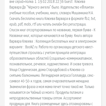
вне серий+полка. 1. 19.02.2018 22:36 Guest : Клюева
Варвара До "Чёрного ангела" было. Издательство «Флинта»:
учебные пособия, учебники, книги, словари Мишанкина Н.А.
Скачать бесплатно книги Клюева Варвара в формате fb2, txt,
epub, pdf, mobi, rtf или читать онлайн без регистрации.
Список книг отсортированных по названию, первая буква - К
Название книг, которые начинаются на букву. Книги автора
Варвара Клюева :: Коллекция бесплатных книг в электронном
варианте :: BookZ.ru. Работа по организации детского квест-
путешествия строилась с учетом принципа интеграции
образовательных областей (социально-коммуникативное,
познавательное, речевое, художественно. И снова тревога.
Улица Студенческая, дома Стародубовой и Клюева со
снятыми балконными. Легендарная актриса Голливуда, секс-
символ 40-50-х годов, самая очаровательная женщина.
Знаменитая фраза а моя мама печет точно такой же. Только
называется он Чайный из моего. Продукты питания и
непродовольственные товары оптом. Ассортимент
продукции для. Книги размещенные здесь отсканированы с