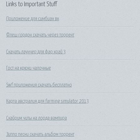
Links to Important Stuff
Приложение для симбиан вк
Флеш гордон скачать через торрент
Скачать лаунчер для фар край 3
Гост на крюки чалочные
Swf приложения скачать бесплатно
Карта австралия для farming simulator 2013
Скайрим читы на лорда вампира
Зиппо песни скачать альбом торрент