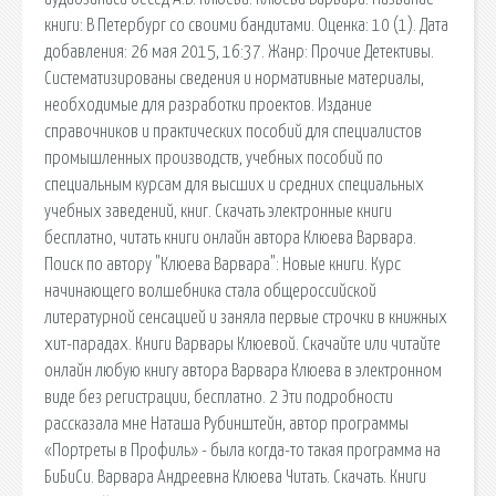
книги: В Петербург со своими бандитами. Оценка: 10 (1). Дата
добавления: 26 мая 2015, 16:37. Жанр: Прочие Детективы.
Систематизированы сведения и нормативные материалы,
необходимые для разработки проектов. Издание
справочников и практических пособий для специалистов
промышленных производств, учебных пособий по
специальным курсам для высших и средних специальных
учебных заведений, книг. Скачать электронные книги
бесплатно, читать книги онлайн автора Клюева Варвара.
Поиск по автору "Клюева Варвара": Новые книги. Курс
начинающего волшебника стала общероссийской
литературной сенсацией и заняла первые строчки в книжных
хит-парадах. Книги Варвары Клюевой. Скачайте или читайте
онлайн любую книгу автора Варвара Клюева в электронном
виде без регистрации, бесплатно. 2 Эти подробности
рассказала мне Наташа Рубинштейн, автор программы
«Портреты в Профиль» - была когда-то такая программа на
БиБиСи. Варвара Андреевна Клюева Читать. Скачать. Книги