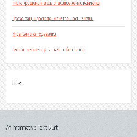
Книга крашенинников описание земли камчатки
Презентации достопримечательности англии
Игры сэм и кэт одевалки
Геологические карты скачать бесплатно
Links
An Informative Text Blurb